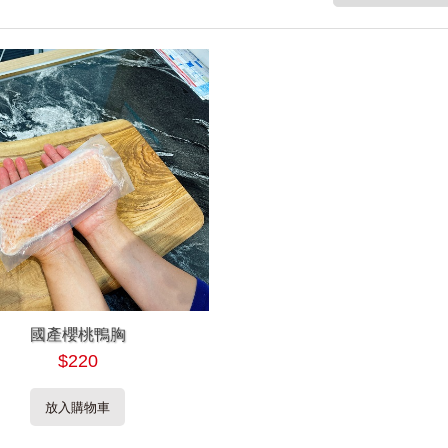
國產櫻桃鴨胸
$220
放入購物車