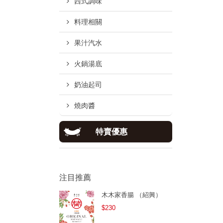
西式調味
料理相關
果汁汽水
火鍋湯底
奶油起司
燒肉醬
特賣優惠
注目推薦
木木家香腸 （紹興）
$230