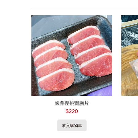
國產櫻桃鴨胸片
$220
放入購物車