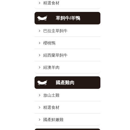
精選食材
草飼牛/羊鴨
巴拉圭草飼牛
櫻桃鴨
紐西蘭草飼牛
紐澳羊肉
國產雞肉
放山土雞
精選食材
國產鮮嫩雞