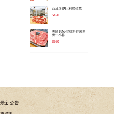
西班牙伊比利豬梅花
$420
美國1855安格斯特選無
骨牛小排
$660
最新公告
門市資訊