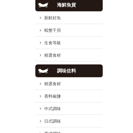
海鮮魚貨
新鮮好魚
蝦蟹干貝
生食等級
精選食材
調味佐料
精選食材
香料椒鹽
中式調味
日式調味