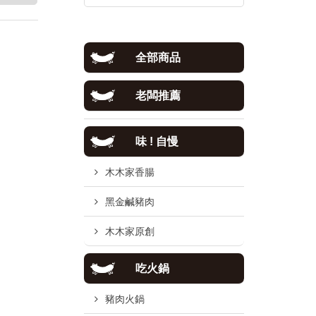
全部商品
老闆推薦
味 ! 自慢
木木家香腸
黑金鹹豬肉
木木家原創
吃火鍋
豬肉火鍋