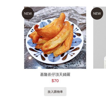
NEW
NEW
基隆崁仔頂天婦羅
$70
放入購物車