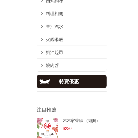
西式調味
料理相關
果汁汽水
火鍋湯底
奶油起司
燒肉醬
特賣優惠
注目推薦
木木家香腸 （紹興）
$230