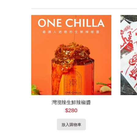
灣沏辣生鮮辣椒醬
$280
放入購物車