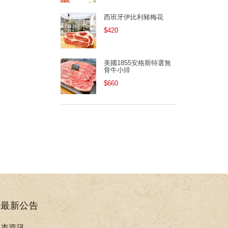
西班牙伊比利豬梅花
$420
美國1855安格斯特選無
骨牛小排
$660
最新公告
門市資訊