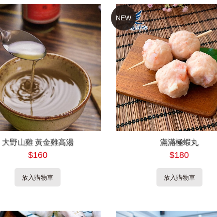
NEW
大野山雞 黃金雞高湯
滿滿極蝦丸
$160
$180
放入購物車
放入購物車