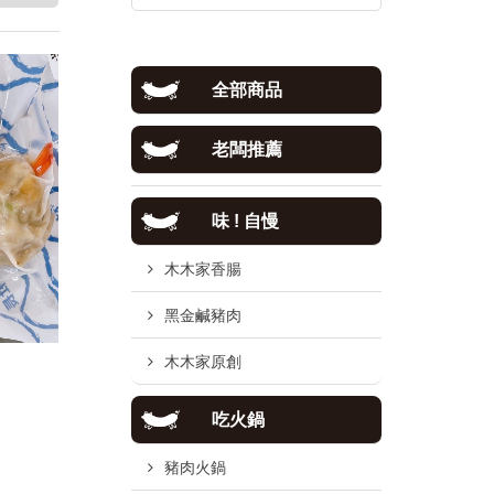
全部商品
老闆推薦
味 ! 自慢
木木家香腸
黑金鹹豬肉
木木家原創
吃火鍋
豬肉火鍋