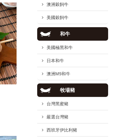
澳洲穀飼牛
美國穀飼牛
和牛
美國極黑和牛
日本和牛
澳洲M9和牛
牧場豬
台灣黑蜜豬
嚴選台灣豬
西班牙伊比利豬