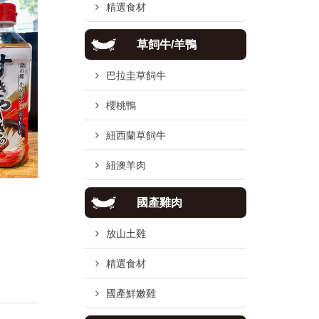
精選食材
草飼牛/羊鴨
巴拉圭草飼牛
櫻桃鴨
紐西蘭草飼牛
紐澳羊肉
國產雞肉
放山土雞
精選食材
國產鮮嫩雞