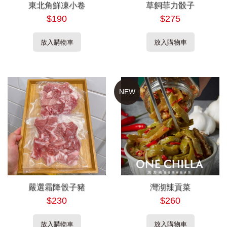
東北角鮮凍小卷
草飼菲力骰子
$190
$275
放入購物車
放入購物車
NEW
嚴選霜降骰子豬
灣沏辣貢菜
$230
$260
放入購物車
放入購物車