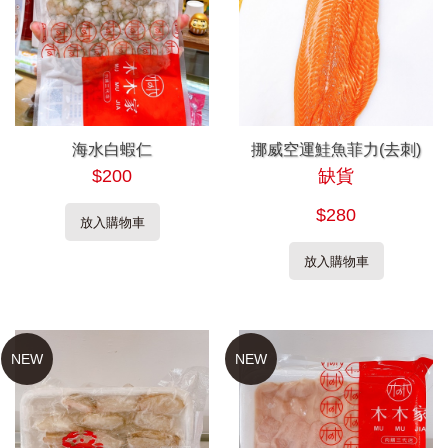
海水白蝦仁
挪威空運鮭魚菲力(去刺)
$200
缺貨
$280
放入購物車
放入購物車
NEW
NEW