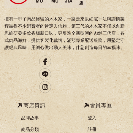
擁有一甲子肉品經驗的木木家，一路走來以細膩手法與謹慎製
程贏得不少消費者的肯定與信賴，第三代的木木家不僅以創新
思維研發多款香腸新口味，更引進全新型態的肉舖三代店，各
式肉品海鮮，提供客製化裁切，滿額專業配送服務，用堅定守
護經典風味，用誠心做出動人美味，伴您創造每日的幸福味。
商店資訊
會員專區
品牌故事
登入
商品分類
註冊