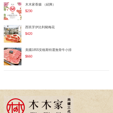
木木家香腸 （紹興）
$230
西班牙伊比利豬梅花
$420
美國1855安格斯特選無骨牛小排
$660