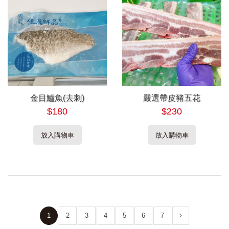
金目鱸魚(去刺)
嚴選帶皮豬五花
$180
$230
放入購物車
放入購物車
1
2
3
4
5
6
7