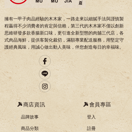
擁有一甲子肉品經驗的木木家，一路走來以細膩手法與謹慎製
程贏得不少消費者的肯定與信賴，第三代的木木家不僅以創新
思維研發多款香腸新口味，更引進全新型態的肉舖三代店，各
式肉品海鮮，提供客製化裁切，滿額專業配送服務，用堅定守
護經典風味，用誠心做出動人美味，伴您創造每日的幸福味。
商店資訊
會員專區
品牌故事
登入
商品分類
註冊