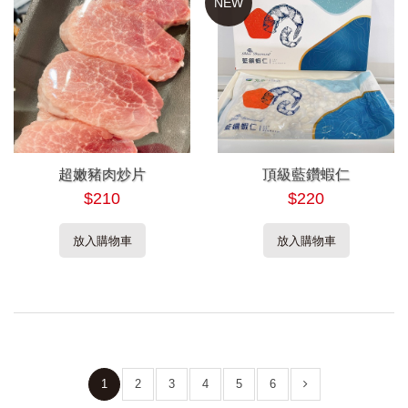
NEW
超嫩豬肉炒片
頂級藍鑽蝦仁
$210
$220
放入購物車
放入購物車
1
2
3
4
5
6