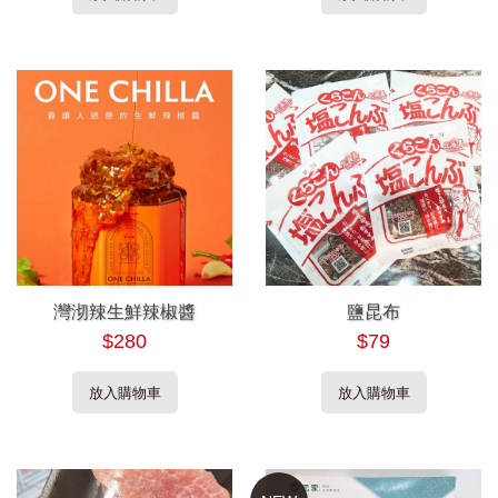
灣沏辣生鮮辣椒醬
鹽昆布
$280
$79
放入購物車
放入購物車