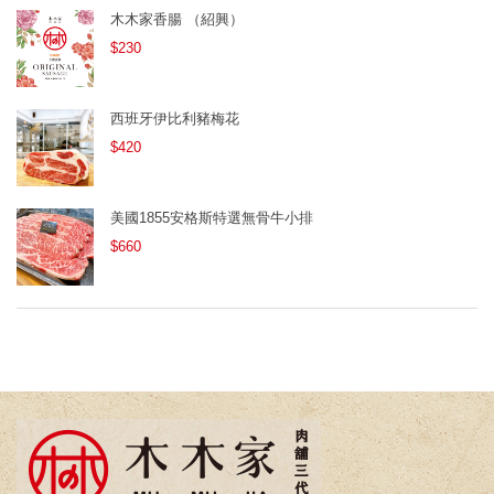
木木家香腸 （紹興）
$230
西班牙伊比利豬梅花
$420
美國1855安格斯特選無骨牛小排
$660