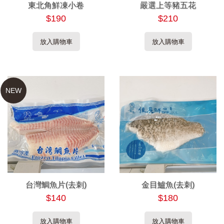
東北角鮮凍小卷
嚴選上等豬五花
$190
$210
放入購物車
放入購物車
NEW
台灣鯛魚片(去刺)
金目鱸魚(去刺)
$140
$180
放入購物車
放入購物車