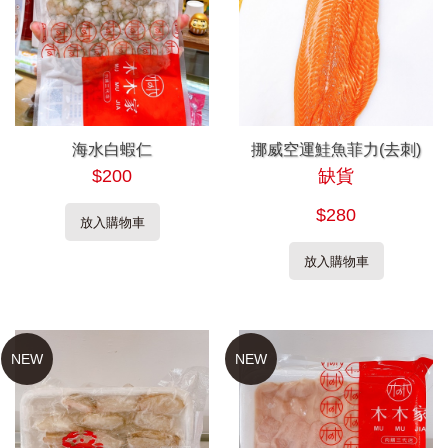
海水白蝦仁
挪威空運鮭魚菲力(去刺)
$200
缺貨
$280
放入購物車
放入購物車
NEW
NEW