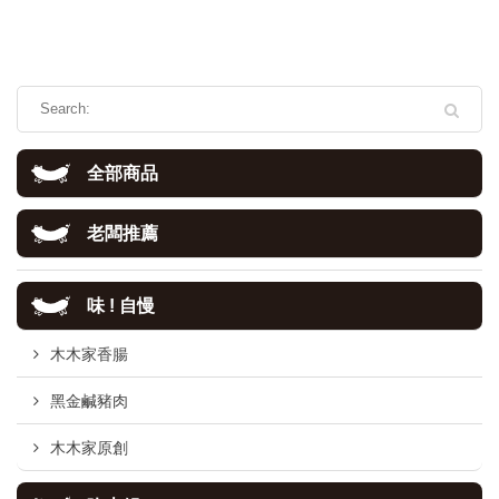
全部商品
老闆推薦
味 ! 自慢
木木家香腸
黑金鹹豬肉
木木家原創