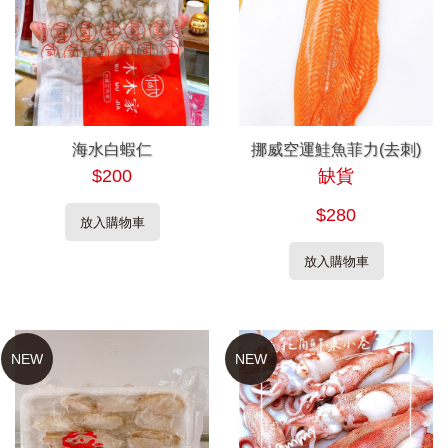
海水白蝦仁
挪威空運鮭魚菲力(去刺)
$200
缺貨
$280
放入購物車
放入購物車
NEW
NEW