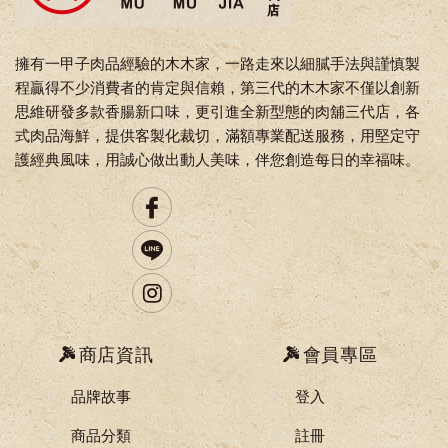
擁有一甲子肉品經驗的木木家，一路走來以細膩手法與謹慎製
程贏得不少消費者的肯定與信賴，第三代的木木家不僅以創新
思維研發多款香腸新口味，更引進全新型態的肉舖三代店，各
式肉品海鮮，提供客製化裁切，滿額專業配送服務，用堅定守
護經典風味，用誠心做出動人美味，伴您創造每日的幸福味。
商店資訊
會員專區
品牌故事
登入
商品分類
註冊