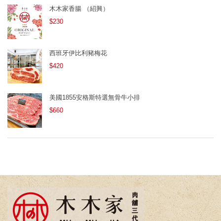
木木家香腸 （紹興）
$230
西班牙伊比利豬梅花
$420
美國1855安格斯特選無骨牛小排
$660