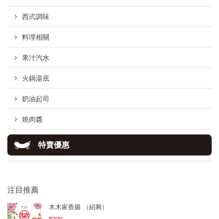
西式調味
料理相關
果汁汽水
火鍋湯底
奶油起司
燒肉醬
特賣優惠
注目推薦
木木家香腸 （紹興）