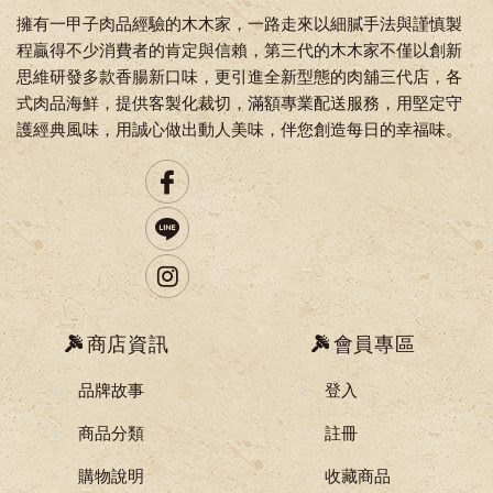
擁有一甲子肉品經驗的木木家，一路走來以細膩手法與謹慎製
程贏得不少消費者的肯定與信賴，第三代的木木家不僅以創新
思維研發多款香腸新口味，更引進全新型態的肉舖三代店，各
式肉品海鮮，提供客製化裁切，滿額專業配送服務，用堅定守
護經典風味，用誠心做出動人美味，伴您創造每日的幸福味。
商店資訊
會員專區
品牌故事
登入
商品分類
註冊
購物說明
收藏商品