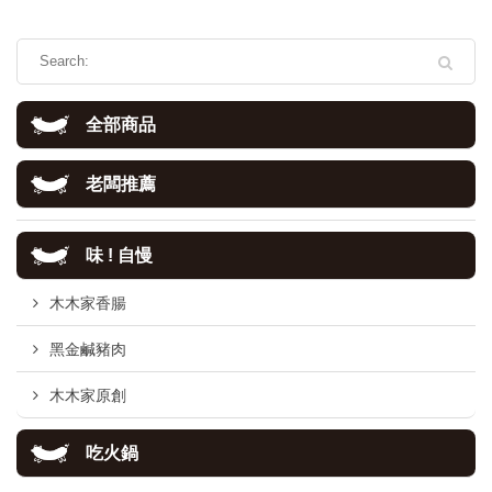
全部商品
老闆推薦
味 ! 自慢
木木家香腸
黑金鹹豬肉
木木家原創
吃火鍋