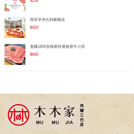
$230
西班牙伊比利豬梅花
$420
美國1855安格斯特選無骨牛小排
$660