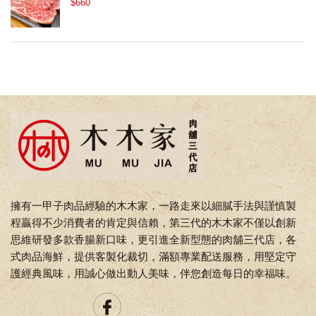
$660
擁有一甲子肉品經驗的木木家，一路走來以細膩手法與謹慎製
程贏得不少消費者的肯定與信賴，第三代的木木家不僅以創新
思維研發多款香腸新口味，更引進全新型態的肉舖三代店，各
式肉品海鮮，提供客製化裁切，滿額專業配送服務，用堅定守
護經典風味，用誠心做出動人美味，伴您創造每日的幸福味。