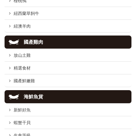
櫻桃鴨
紐西蘭草飼牛
紐澳羊肉
國產雞肉
放山土雞
精選食材
國產鮮嫩雞
海鮮魚貨
新鮮好魚
蝦蟹干貝
生食等級