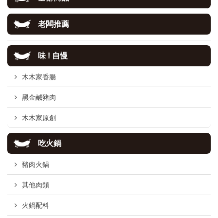
老闆推薦
味 ! 自慢
木木家香腸
黑金鹹豬肉
木木家原創
吃火鍋
豬肉火鍋
其他肉類
火鍋配料