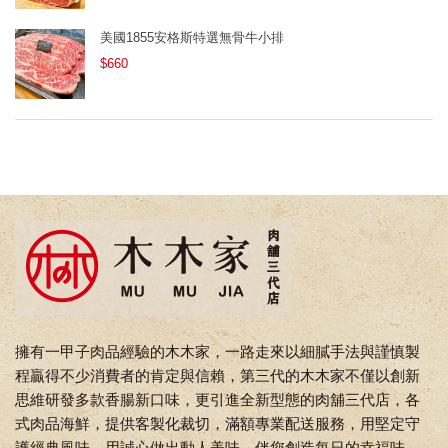
美國1855安格斯特選無骨牛小排
$660
擁有一甲子肉品經驗的木木家，一路走來以細膩手法與謹慎製
程贏得不少消費者的肯定與信賴，第三代的木木家不僅以創新
思維研發多款香腸新口味，更引進全新型態的肉舖三代店，各
式肉品海鮮，提供客製化裁切，滿額專業配送服務，用堅定守
護經典風味，用誠心做出動人美味，伴您創造每日的幸福味。