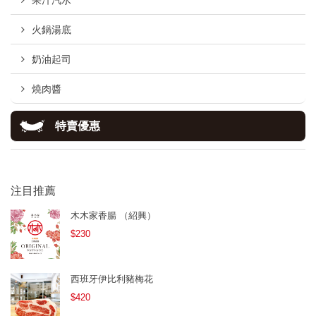
果汁汽水
火鍋湯底
奶油起司
燒肉醬
特賣優惠
注目推薦
木木家香腸 （紹興）
$230
西班牙伊比利豬梅花
$420