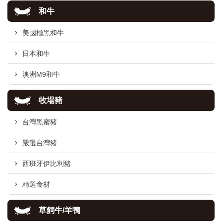
和牛
美國極黑和牛
日本和牛
澳洲M9和牛
牧場豬
台灣黑蜜豬
嚴選台灣豬
西班牙伊比利豬
精選食材
草飼牛/羊鴨