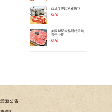
西班牙伊比利豬梅花
$420
美國1855安格斯特選無
骨牛小排
$660
最新公告
門市資訊