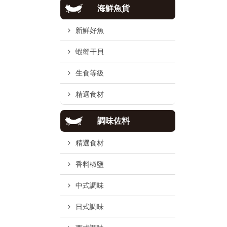
海鮮魚貨
新鮮好魚
蝦蟹干貝
生食等級
精選食材
調味佐料
精選食材
香料椒鹽
中式調味
日式調味