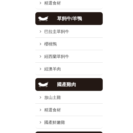
精選食材
草飼牛/羊鴨
巴拉圭草飼牛
櫻桃鴨
紐西蘭草飼牛
紐澳羊肉
國產雞肉
放山土雞
精選食材
國產鮮嫩雞