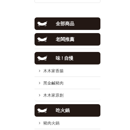
全部商品
老闆推薦
味 ! 自慢
木木家香腸
黑金鹹豬肉
木木家原創
吃火鍋
豬肉火鍋