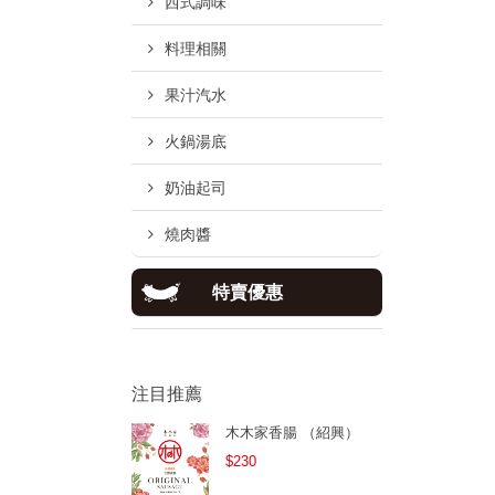
西式調味
料理相關
果汁汽水
火鍋湯底
奶油起司
燒肉醬
特賣優惠
注目推薦
木木家香腸 （紹興）
$230