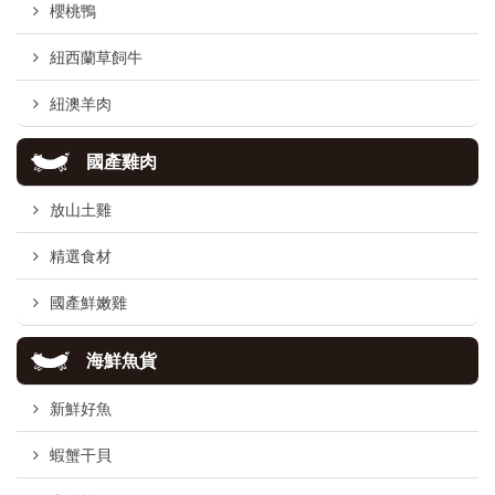
櫻桃鴨
紐西蘭草飼牛
紐澳羊肉
國產雞肉
放山土雞
精選食材
國產鮮嫩雞
海鮮魚貨
新鮮好魚
蝦蟹干貝