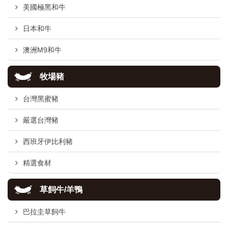
美國極黑和牛
日本和牛
澳洲M9和牛
牧場豬
台灣黑蜜豬
嚴選台灣豬
西班牙伊比利豬
精選食材
草飼牛/羊鴨
巴拉圭草飼牛