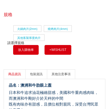
規格
火鍋肉片(2mm)
燒烤肉片(4mm)
其他客製厚度肉片
請選擇規格
放入購物車
+WISHLIST
商品資訊
包裝資訊
其他注意事項
品名：澳洲和牛肋眼上蓋
日本和牛追求油花極緻甜感，美國和牛重肉感肉味，
而澳洲和牛剛好介於天秤的中間
既有肉味亦有甜感，且價位相對親民，深受台灣民眾