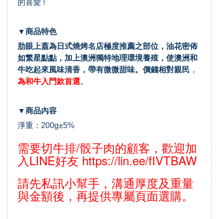
的喜愛 !
▼商品特色
肋眼上蓋為日式燒烤名店極度推薦之部位，油花密佈
如繁星點點，加上澳洲獨特地理環境養殖，使澳洲和
牛吃起來風味清香，帶有微微甜味。價錢相對親民
，
為和牛入門款首選
。
▼商品內容
淨重：200g±5%
需要切牛排/骰子肉的顧客，歡迎加
入LINE好友
https://lin.ee/fIVTBAW
請先私訊小幫手，溝通厚度及重量
與金額後，再提供專屬頁面選購。