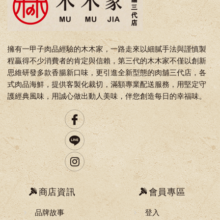
擁有一甲子肉品經驗的木木家，一路走來以細膩手法與謹慎製
程贏得不少消費者的肯定與信賴，第三代的木木家不僅以創新
思維研發多款香腸新口味，更引進全新型態的肉舖三代店，各
式肉品海鮮，提供客製化裁切，滿額專業配送服務，用堅定守
護經典風味，用誠心做出動人美味，伴您創造每日的幸福味。
商店資訊
會員專區
品牌故事
登入