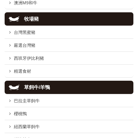
澳洲M9和牛
牧場豬
台灣黑蜜豬
嚴選台灣豬
西班牙伊比利豬
精選食材
草飼牛/羊鴨
巴拉圭草飼牛
櫻桃鴨
紐西蘭草飼牛