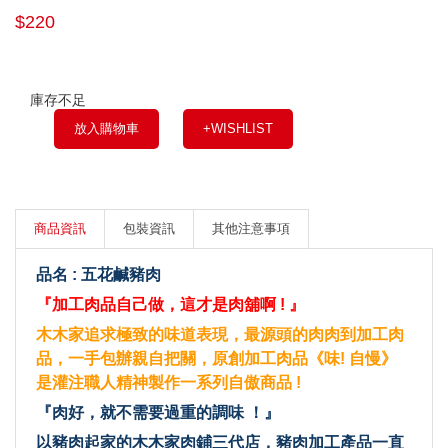
$220
庫存不足
放入購物車
+WISHLIST
商品資訊
包裝資訊
其他注意事項
品名 : 五花鹹豬肉
『加工肉品自己做，這才是肉舖啊 ! 』
木木家追求極致的味道表現，最源頭的肉肉到加工肉
品，一手包辦親自把關，原創加工肉品《味! 自慢》
是灌注職人精神製作一系列自傲商品 !
『肉好，就不需要過重的調味 ！』
以豬肉起家的木木家肉鋪三代店，豬肉加工產品一直