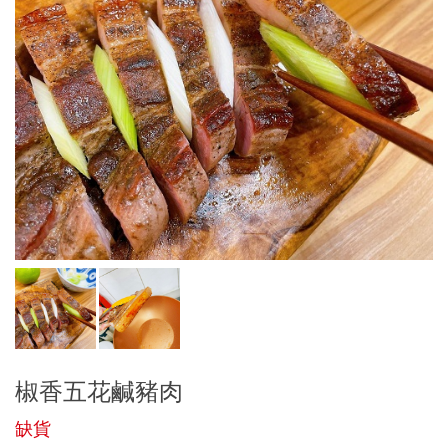
椒香五花鹹豬肉
缺貨