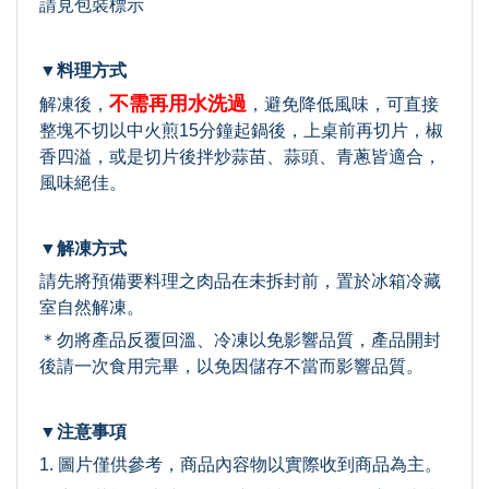
請見包裝標示
▼料理方式
不需再用水洗過
解凍後，
，避免降低風味，可直接
整塊不切以中火煎15分鐘起鍋後，上桌前再切片，椒
香四溢，或是切片後拌炒蒜苗、蒜頭、青蔥皆適合，
風味絕佳。
▼解凍方式
請先將預備要料理之肉品在未拆封前，置於冰箱冷藏
室自然解凍。
＊勿將產品反覆回溫、冷凍以免影響品質，產品開封
後請一次食用完畢，以免因儲存不當而影響品質。
▼注意事項
1. 圖片僅供參考，商品內容物以實際收到商品為主。