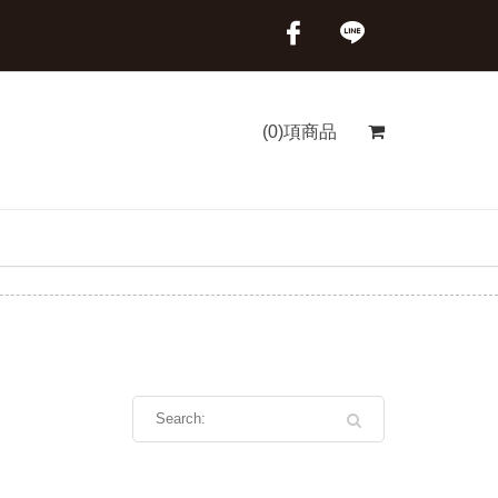
(0)項商品
首頁
商品分類
特級花蟹管肉