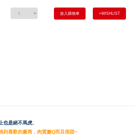
放入購物車
+WISHLIST
上也是絕不馬虎
。
挑到喜歡的廠商，肉質嫩Q而且很甜~