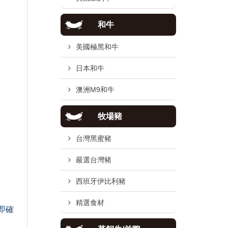
和牛
美國極黑和牛
日本和牛
澳洲M9和牛
牧場豬
台灣黑蜜豬
嚴選台灣豬
西班牙伊比利豬
精選食材
即確