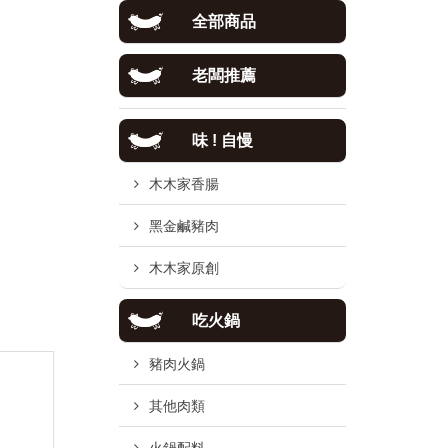
全部商品
老闆推薦
味 ! 自慢
木木家香腸
黑金鹹豬肉
木木家原創
吃火鍋
豬肉火鍋
其他肉類