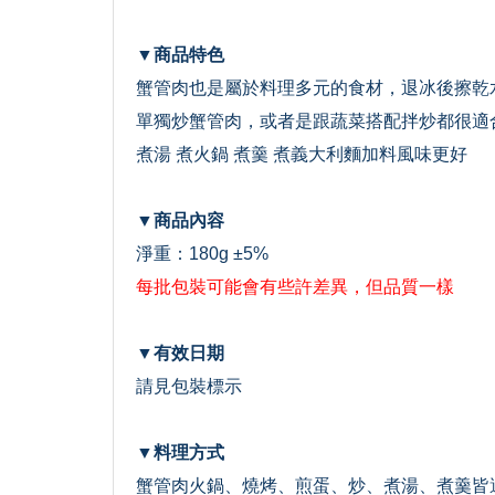
▼商品特色
蟹管肉也是屬於料理多元的食材，退冰後擦乾
單獨炒蟹管肉，或者是跟蔬菜搭配拌炒都很適
煮湯 煮火鍋 煮羹 煮義大利麵加料風味更好
▼商品內容
淨重：180g ±5%
每批包裝可能會有些許差異，但品質一樣
▼有效日期
請見包裝標示
▼料理方式
蟹管肉火鍋、燒烤、煎蛋、炒、煮湯、煮羹皆