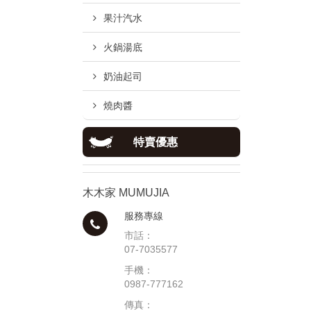
果汁汽水
火鍋湯底
奶油起司
燒肉醬
特賣優惠
木木家 MUMUJIA
服務專線
市話：
07-7035577
手機：
0987-777162
傳真：