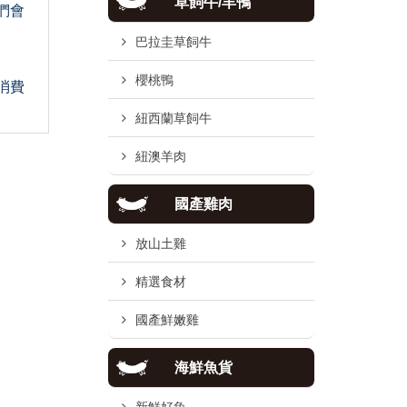
草飼牛/羊鴨
們會
巴拉圭草飼牛
櫻桃鴨
消費
紐西蘭草飼牛
紐澳羊肉
國產雞肉
放山土雞
精選食材
國產鮮嫩雞
海鮮魚貨