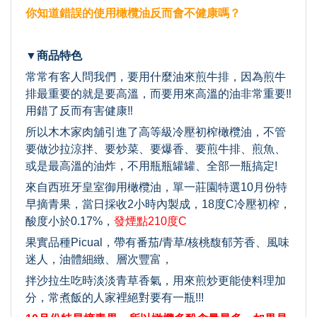
你知道錯誤的使用橄欖油反而會不健康嗎？
▼商品特色
常常有客人問我們，要用什麼油來煎牛排，因為煎牛
排最重要的就是要高溫，而要用來高溫的油非常重要‼️
用錯了反而有害健康‼️
所以木木家肉舖引進了高等級冷壓初榨橄欖油，不管
要做沙拉涼拌、要炒菜、要爆香、要煎牛排、煎魚、
或是最高溫的油炸，不用瓶瓶罐罐、全部一瓶搞定!
來自西班牙皇室御用橄欖油，單一莊園特選10月份特
早摘青果，當日採收2小時內製成，18度C冷壓初榨，
酸度小於0.17%，
發煙點210度C
果實品種Picual，帶有番茄/青草/核桃馥郁芳香、風味
迷人，油體細緻、層次豐富，
拌沙拉生吃時淡淡青草香氣，用來煎炒更能使料理加
分，常煮飯的人家裡絕對要有一瓶!!!