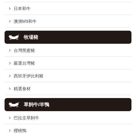
日本和牛
澳洲M9和牛
牧場豬
台灣黑蜜豬
嚴選台灣豬
西班牙伊比利豬
精選食材
草飼牛/羊鴨
巴拉圭草飼牛
櫻桃鴨