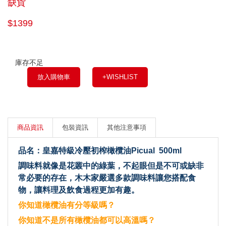
缺貨
$1399
庫存不足
放入購物車
+WISHLIST
商品資訊
包裝資訊
其他注意事項
品名：皇嘉特級冷壓初榨橄欖油Picual 500ml
調味料就像是花叢中的綠葉，不起眼但是不可或缺非
常必要的存在，木木家嚴選多款調味料讓您搭配食
物，讓料理及飲食過程更加有趣。
你知道橄欖油有分等級嗎？
你知道不是所有橄欖油都可以高溫嗎？