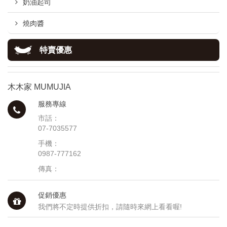
奶油起司
燒肉醬
特賣優惠
木木家 MUMUJIA
服務專線
市話：
07-7035577
手機：
0987-777162
傳真：
促銷優惠
我們將不定時提供折扣，請隨時來網上看看喔!