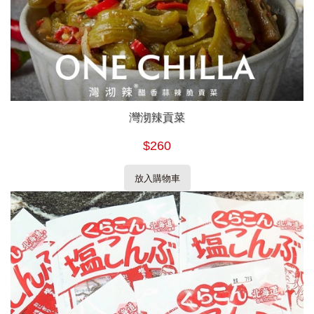
灣沏辣貢菜
$260
放入購物車