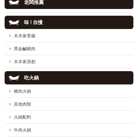
老闆推薦
味 ! 自慢
木木家香腸
黑金鹹豬肉
木木家原創
吃火鍋
豬肉火鍋
其他肉類
火鍋配料
牛肉火鍋