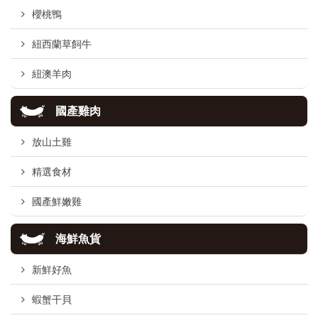
櫻桃鴨
紐西蘭草飼牛
紐澳羊肉
國產雞肉
放山土雞
精選食材
國產鮮嫩雞
海鮮魚貨
新鮮好魚
蝦蟹干貝