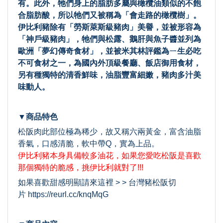
有。此外，牠們身上的脂肪多屬與橄欖油類似的不飽
合脂肪酸，所以牠們又被稱為「會走路的橄欖樹」。
伊比利豬除有「勞斯萊斯級豬肉」美譽，並被形容為
「神戶級豬肉」，牠們與松露、鵝肝與魚子醬並列為
歐洲「夢幻傳奇食材」，並被米其林評鑑為ㄧ生必吃
不可食材之一，為
國內外頂級餐廳、飯店御用食材，
另有種獨特的清香鮮味，油脂豐富細嫩，豬肉多汁美
味動人。
▼商品特色
松阪肉此部位極為稀少，故又稱六兩黃金，富含油脂
香氣，口感清脆，軟中帶Q，實為上品。
伊比利豬本身具備較多油花，如果您愛吃松阪是喜歡
那個獨特的脆感，挑伊比利就對了!!!
如果喜歡甜感明顯請來這裡 > >
台灣豬松阪切
片
https://reurl.cc/knqMqG