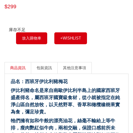
$299
庫存不足
放入購物車
+WISHLIST
商品資訊
包裝資訊
其他注意事項
品名：西班牙伊比利豬梅花
伊比利豬命名是來自南歐伊比利半島上的國家西班牙
盛產得名，屬西班牙國寶級食材，從小就被指定在純
淨山區自然放牧，以天然野草、香草和橄欖橡樹果實
為食，彌足珍貴。
牠們擁有如和牛般的漂亮油花，絲毫不輸給上等牛
排，瘦肉艷紅似牛肉，兩相交融，保證口感前所未