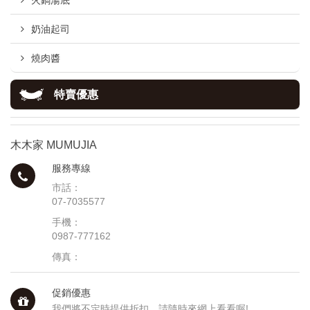
火鍋湯底
奶油起司
燒肉醬
特賣優惠
木木家 MUMUJIA
服務專線
市話：
07-7035577
手機：
0987-777162
傳真：
促銷優惠
我們將不定時提供折扣，請隨時來網上看看喔!