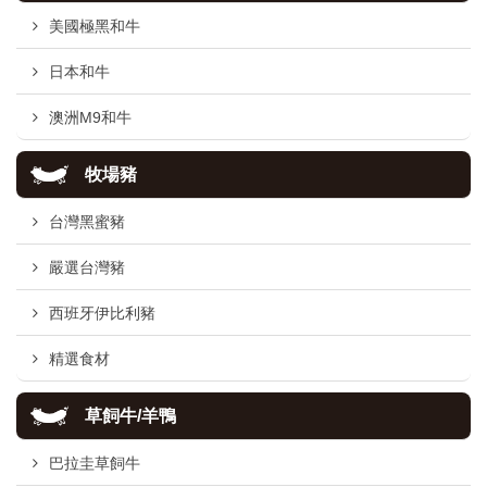
美國極黑和牛
日本和牛
澳洲M9和牛
牧場豬
台灣黑蜜豬
嚴選台灣豬
西班牙伊比利豬
精選食材
草飼牛/羊鴨
巴拉圭草飼牛