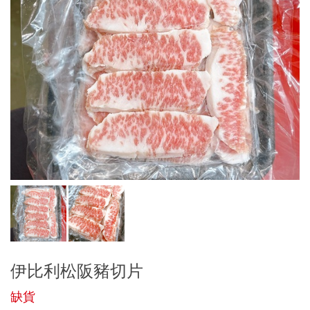
伊比利松阪豬切片
缺貨