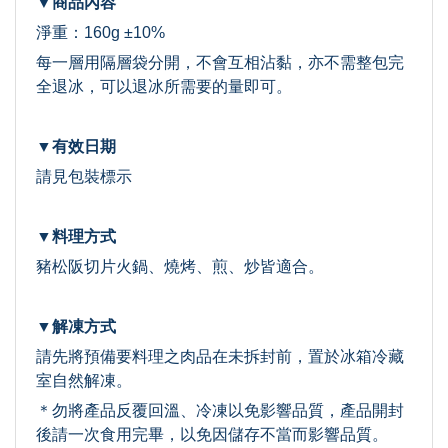
▼商品內容
淨重：160g ±10%
每一層用隔層袋分開，不會互相沾黏，亦不需整包完
全退冰，可以退冰所需要的量即可。
▼有效日期
請見包裝標示
▼料理方式
豬松阪切片火鍋
、燒烤、煎、炒皆適合。
▼解凍方式
請先將預備要料理之肉品在未拆封前，置於冰箱冷藏
室自然解凍。
＊勿將產品反覆回溫、冷凍以免影響品質，產品開封
後請一次食用完畢，以免因儲存不當而影響品質。