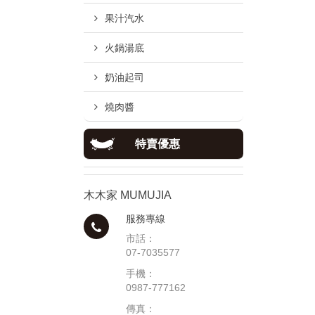
果汁汽水
火鍋湯底
奶油起司
燒肉醬
特賣優惠
木木家 MUMUJIA
服務專線
市話：
07-7035577
手機：
0987-777162
傳真：