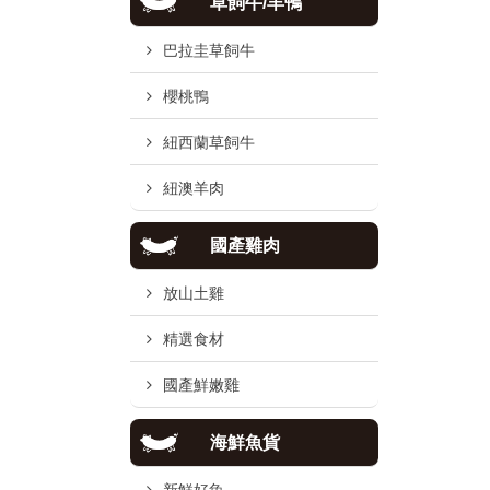
草飼牛/羊鴨
巴拉圭草飼牛
櫻桃鴨
紐西蘭草飼牛
紐澳羊肉
國產雞肉
放山土雞
精選食材
國產鮮嫩雞
海鮮魚貨