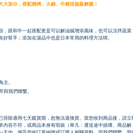
大大加分，搭配燒烤、火鍋、牛豬排超級解膩！
類，跟和牛一起搭配更是可以解油膩增添風味，也可以涼拌蔬菜
炎好幫手；添加在湯品中也是日本常用的料理方法唷。
為主。
立即與我們聯繫。
已排除適用七天鑑賞期，恕無法退換貨。當您收到商品後，請立
單內容不符，或商品本身有瑕疵（舉凡：運送途中損壞、商品解
一天內，備妥您的訂單編號或訂購人相關資料，與我們聯繫，我