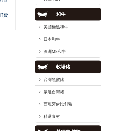
和牛
消費
美國極黑和牛
日本和牛
澳洲M9和牛
牧場豬
台灣黑蜜豬
嚴選台灣豬
西班牙伊比利豬
精選食材