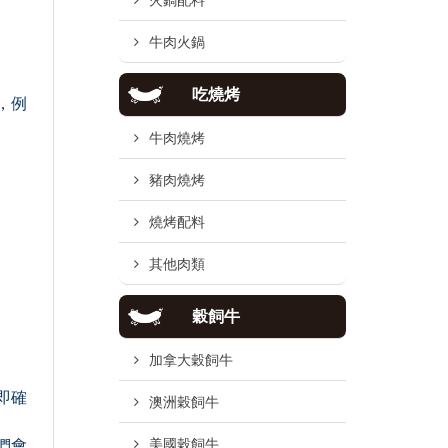
火鍋配料
牛肉火鍋
吃燒烤
，例
牛肉燒烤
豬肉燒烤
燒烤配料
其他肉類
穀飼牛
加拿大穀飼牛
即確
澳洲穀飼牛
美國穀飼牛
們會