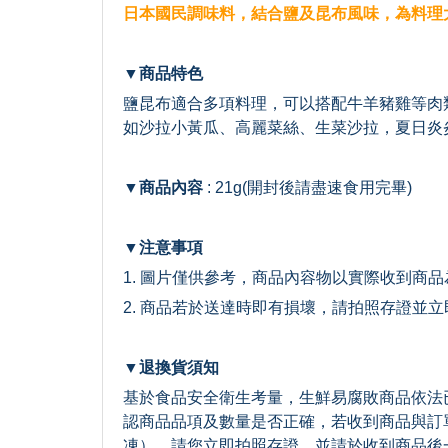
日本國民調味料，結合鹽及昆布風味，為料理
▼商品特色
鹽昆布適合多項料理，可以搭配牛羊豬雞等肉
如沙拉小黃瓜、高麗菜絲、生菜沙拉，夏日炎
▼商品內容
: 21g(開封後請盡速食用完畢)
▼注意事項
1. 圖片僅供參考，商品內容物以實際收到商品
2. 商品若於送達時即有損壞，請拍照存證並
▼退換貨須知
基於食品安全衛生考量，生鮮易腐敗商品依法
認商品品項及數量是否正確，若收到商品與訂
凍），請您立即拍照存證，並請於收到商品後