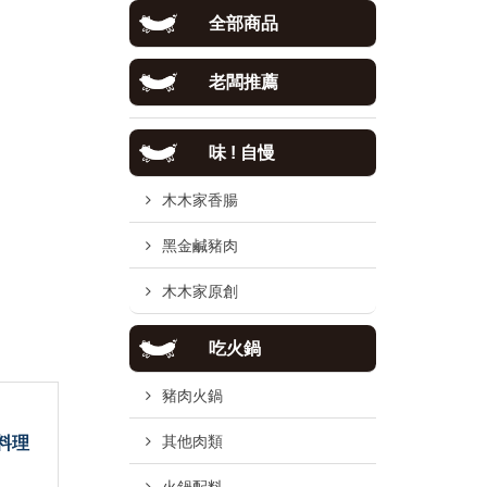
全部商品
老闆推薦
味 ! 自慢
木木家香腸
黑金鹹豬肉
木木家原創
吃火鍋
豬肉火鍋
其他肉類
料理