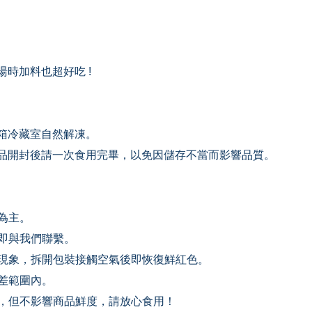
時加料也超好吃 !
箱冷藏室自然解凍。
品開封後請一次食用完畢，以免因儲存不當而影響品質。
為主。
立即與我們聯繫。
常現象，拆開包裝接觸空氣後即恢復鮮紅色。
負差範圍內。
效，但不影響商品鮮度，請放心食用！