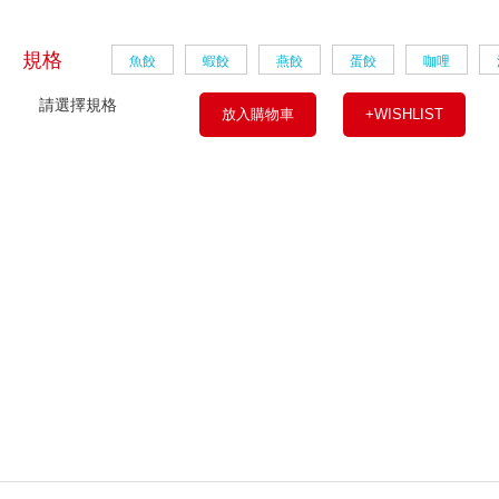
規格
魚餃
蝦餃
燕餃
蛋餃
咖哩
請選擇規格
放入購物車
+WISHLIST