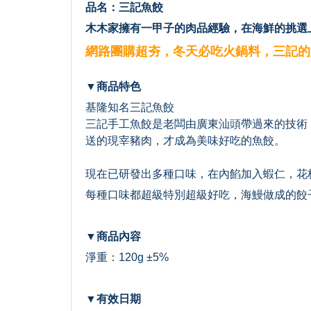
品名：三記魚餃
木木家擁有一甲子的肉品經驗，在海鮮的挑選
網路團購超夯，冬天必吃火鍋料，三記的好吃
▼商品特色
基隆知名三記魚餃
三記手工魚餃是老闆由廣東汕頭帶過來的技術
送的現宰豬肉，才成為美味好吃的魚餃。
現在已研發出多種口味，在內餡加入蝦仁，花
每種口味都超級特別超級好吃，海鰻做成的餃
▼商品內容
淨重：120g ±5%
▼有效日期