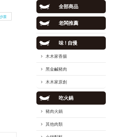
全部商品
沙茶
老闆推薦
味 ! 自慢
木木家香腸
黑金鹹豬肉
木木家原創
吃火鍋
豬肉火鍋
其他肉類