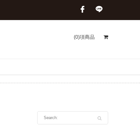
(0)項商品
首頁
商品分類
三記魚餃