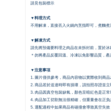
請見包裝標示
▼料理方式
不用解凍，直接丟入火鍋內烹指即可，煮麵煮湯
▼解凍方式
請先將預備要料理之肉品在未拆封前，置於冰
＊勿將產品反覆回溫、冷凍以免影響品質，產
▼注意事項
1. 圖片僅供參考，商品內容物以實際收到商品
2. 商品若於送達時即有損壞，請拍照存證並
3. 肉品因真空包裝缺氧，顏色呈暗紅色是正
4. 肉品加工切割無法很精確，但重量會在正
5. 運配過程中如果商品有碰撞會導致真空失