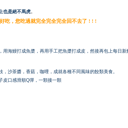
上也是絕不馬虎
。
，您吃過就完全完全完全回不去了 ! ! !
，用海鰻打成魚槳，再用手工把魚槳打成皮，然後再包上每日新
枝，沙茶醬，香菇，咖哩，成就各種不同風味的餃類美食。
子皮口感滑順Q彈，一顆接一顆