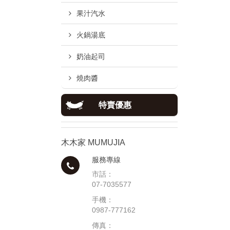
果汁汽水
火鍋湯底
奶油起司
燒肉醬
特賣優惠
木木家 MUMUJIA
服務專線
市話：
07-7035577
手機：
0987-777162
傳真：