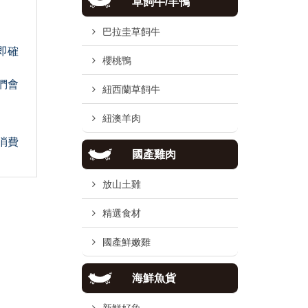
草飼牛/羊鴨
巴拉圭草飼牛
即確
櫻桃鴨
們會
紐西蘭草飼牛
紐澳羊肉
消費
國產雞肉
放山土雞
精選食材
國產鮮嫩雞
海鮮魚貨