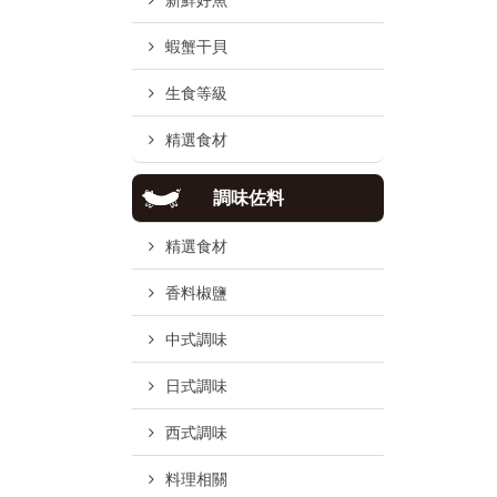
新鮮好魚
蝦蟹干貝
生食等級
精選食材
調味佐料
精選食材
香料椒鹽
中式調味
日式調味
西式調味
料理相關