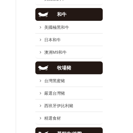
和牛
美國極黑和牛
日本和牛
澳洲M9和牛
牧場豬
台灣黑蜜豬
嚴選台灣豬
西班牙伊比利豬
精選食材