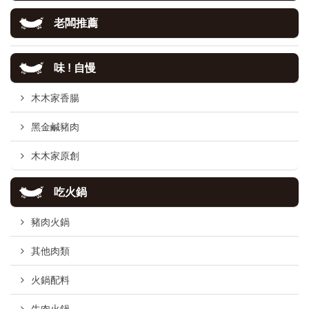
老闆推薦
味 ! 自慢
木木家香腸
黑金鹹豬肉
木木家原創
吃火鍋
豬肉火鍋
其他肉類
火鍋配料