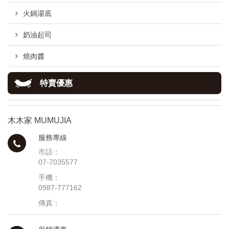
火鍋湯底
奶油起司
燒肉醬
特賣優惠
木木家 MUMUJIA
服務專線
市話：
07-7035577
手機：
0987-777162
傳真：