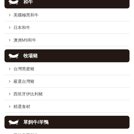
和牛
美國極黑和牛
日本和牛
澳洲M9和牛
牧場豬
台灣黑蜜豬
嚴選台灣豬
西班牙伊比利豬
精選食材
草飼牛/羊鴨