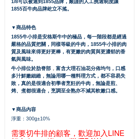
1/8可以被選到1855品牌，嚴謹的人工挑選制度讓
1855百牛肉品牌屹立不搖。
▼商品特色
1855牛小排是安格斯牛中的極品，每一階段都是經過
嚴格的品質把關，
同樣等級的牛肉，1855牛小排的肉
質及風味來得更好更棒，有更嫩的肉質與更濃郁的香
氣與風味。
牛小排位於肋脊部
，
富含大理石油花分佈均勻，口感
多汁鮮嫩細緻，無論用哪一種料理方式，都不容易失
敗，真的是很適合初學者烹飪的牛肉，無論是煎、
烤、煮都很適合，烹調至全熟亦不減其軟嫩口感。
▼商品內容
淨重：300g±10%
需要切牛排的顧客，歡迎加入LINE