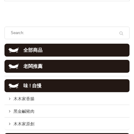
全部商品
老闆推薦
味 ! 自慢
木木家香腸
黑金鹹豬肉
木木家原創