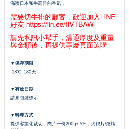
滿嘴日本和牛高雅的香氣 。
需要切牛排的顧客，歡迎加入LINE
好友
https://lin.ee/fIVTBAW
請先私訊小幫手，溝通厚度及重量
與金額後，再提供專屬頁面選購。
▼保存期限
-18℃ 180天
▼有效日期
請見包裝標示
▼料理方式
提供客製化裁切，肉片一份200g± 5%，火鍋片/燒烤