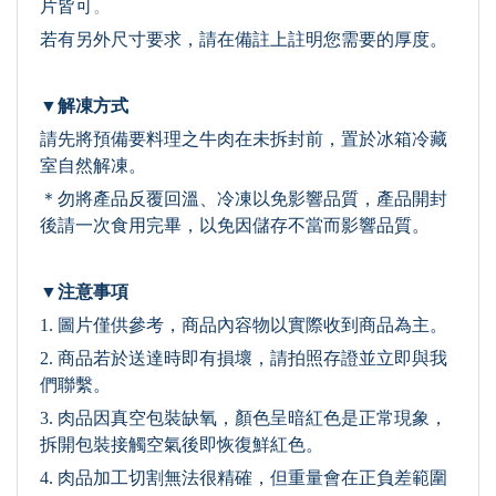
片皆可
。
若有另外尺寸要求，請在備註上註明您需要的厚度。
▼解凍方式
請先將預備要料理之牛肉在未拆封前，置於冰箱冷藏
室自然解凍。
＊勿將產品反覆回溫、冷凍以免影響品質，產品開封
後請一次食用完畢，以免因儲存不當而影響品質。
▼注意事項
1. 圖片僅供參考，商品內容物以實際收到商品為主。
2. 商品若於送達時即有損壞，請拍照存證並立即與我
們聯繫。
3. 肉品因真空包裝缺氧，顏色呈暗紅色是正常現象
，
拆開包裝接觸空氣後即恢復鮮紅色
。
4. 肉品加工切割無法很精確，但重量會在正負差範圍