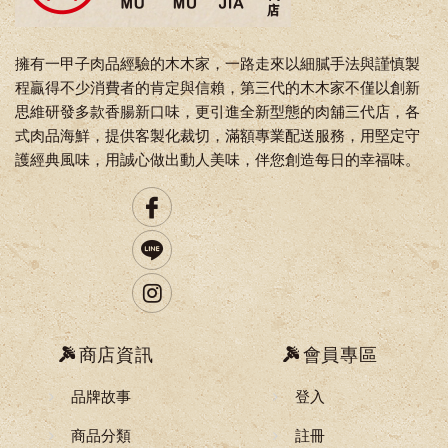
擁有一甲子肉品經驗的木木家，一路走來以細膩手法與謹慎製
程贏得不少消費者的肯定與信賴，第三代的木木家不僅以創新
思維研發多款香腸新口味，更引進全新型態的肉舖三代店，各
式肉品海鮮，提供客製化裁切，滿額專業配送服務，用堅定守
護經典風味，用誠心做出動人美味，伴您創造每日的幸福味。
商店資訊
會員專區
品牌故事
登入
商品分類
註冊