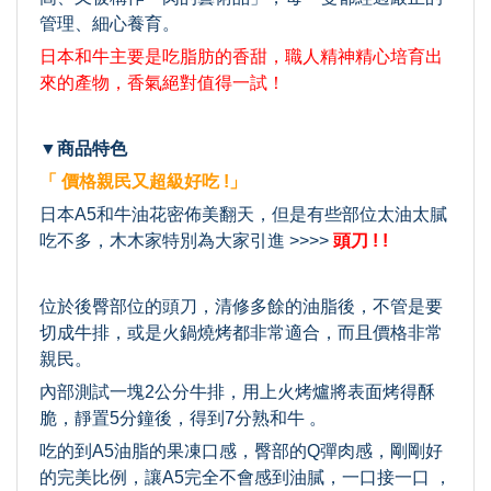
管理、細心養育。
日本和牛主要是吃脂肪的香甜，職人精神精心培育出
來的產物，香氣絕對值得一試！
▼商品特色
「 價格親民又超級好吃 !」
日本A5和牛油花密佈美翻天，但是有些部位太油太膩
吃不多，木木家特別為大家引進 >>>>
頭刀 ! !
位於後臀部位的頭刀，清修多餘的油脂後，不管是要
切成牛排，或是火鍋燒烤都非常適合，而且價格非常
親民。
內部測試一塊2公分牛排，用上火烤爐將表面烤得酥
脆，靜置5分鐘後，得到7分熟和牛 。
吃的到A5油脂的果凍口感，臀部的Q彈肉感，剛剛好
的完美比例，讓A5完全不會感到油膩，一口接一口 ，