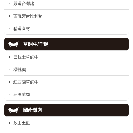
嚴選台灣豬
西班牙伊比利豬
精選食材
草飼牛/羊鴨
巴拉圭草飼牛
櫻桃鴨
紐西蘭草飼牛
紐澳羊肉
國產雞肉
放山土雞