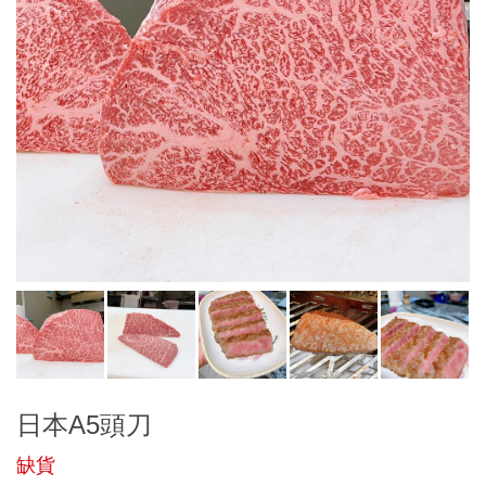
日本A5頭刀
缺貨