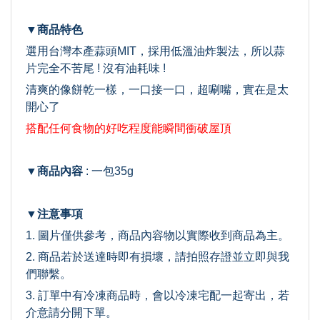
▼商品特色
選用台灣本產蒜頭MIT，採用低溫油炸製法，所以蒜
片完全不苦尾 ! 沒有油耗味 !
清爽的像餅乾一樣，一口接一口，超唰嘴，實在是太
開心了
搭配任何食物的好吃程度能瞬間衝破屋頂
▼商品內容
: 一包35g
▼注意事項
1. 圖片僅供參考，商品內容物以實際收到商品為主。
2. 商品若於送達時即有損壞，請拍照存證並立即與我
們聯繫。
3. 訂單中有冷凍商品時，會以冷凍宅配一起寄出，若
介意請分開
下單。