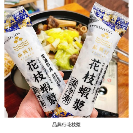
品興行花枝漿