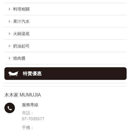
料理相關
果汁汽水
火鍋湯底
奶油起司
燒肉醬
特賣優惠
木木家 MUMUJIA
服務專線
市話：
07-7035577
手機：