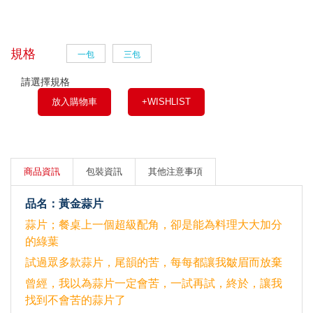
規格
一包
三包
請選擇規格
放入購物車
+WISHLIST
商品資訊
包裝資訊
其他注意事項
品名：黃金蒜片
蒜片；餐桌上一個超級配角，卻是能為料理大大加分
的綠葉
試過眾多款蒜片，尾韻的苦，每每都讓我皺眉而放棄
曾經，我以為蒜片一定會苦，一試再試，終於，讓我
找到不會苦的蒜片了