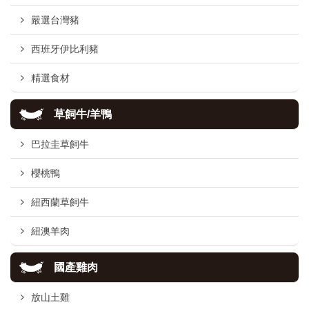
嚴選台灣豬
西班牙伊比利豬
精選食材
草飼牛/羊鴨
巴拉圭草飼牛
櫻桃鴨
紐西蘭草飼牛
紐澳羊肉
國產雞肉
放山土雞