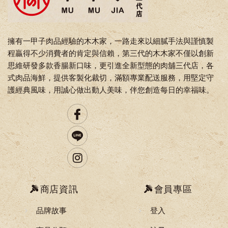
擁有一甲子肉品經驗的木木家，一路走來以細膩手法與謹慎製
程贏得不少消費者的肯定與信賴，第三代的木木家不僅以創新
思維研發多款香腸新口味，更引進全新型態的肉舖三代店，各
式肉品海鮮，提供客製化裁切，滿額專業配送服務，用堅定守
護經典風味，用誠心做出動人美味，伴您創造每日的幸福味。
商店資訊
會員專區
品牌故事
登入