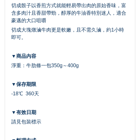
切成骰子以香煎方式就能輕易帶出肉的原始香味，富
含多肉汁且香甜帶勁，醇厚的牛油香特別迷人，適合
豪邁的大口咀嚼
切成大塊燉滷牛肉更是軟嫩，且不需久滷，約1小時
即可。
▼商品內容
淨重：牛肋條一包350g～400g
▼保存期限
-18℃ 360天
▼有效日期
請見包裝標示