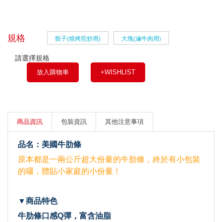
規格
骰子(燒烤煎炒用)
大塊(滷牛肉用)
請選擇規格
放入購物車
+WISHLIST
商品資訊
包裝資訊
其他注意事項
品名：美國牛肋條
原本都是一兩公斤超大份量的牛肋條，終於有小包裝
的囉，體貼小家庭的小份量！
▼商品特色
牛肋條口感Q彈，富含油脂