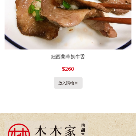
紐西蘭草飼牛舌
$260
放入購物車