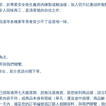
肪，於專業安全衛生廠房內煉製成豬油後，加入切片紅蔥頭炸製
令人回味再三，是清香號的自信之作。
花湯等各種家常美食皆少不了這道地一味。
為主。
立即與我們聯繫。
寄出，若介意請分開下單。
已排除適用七天鑑賞期，恕無法退換貨。當您收到商品後，請立
單內容不符，或商品本身有瑕疵（舉凡：運送途中損壞、商品解
一天內，備妥您的訂單編號或訂購人相關資料，與我們聯繫，我