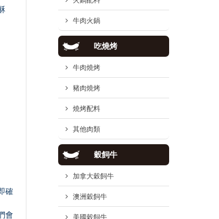
火鍋配料
酥
牛肉火鍋
吃燒烤
牛肉燒烤
豬肉燒烤
燒烤配料
其他肉類
穀飼牛
加拿大穀飼牛
即確
澳洲穀飼牛
們會
美國穀飼牛