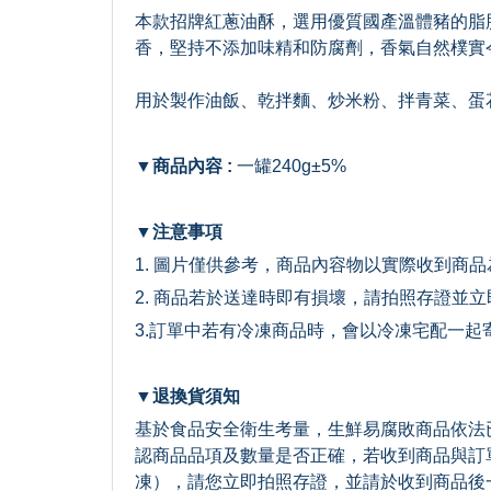
本款招牌紅蔥油酥，選用優質國產溫體豬的脂
香，堅持不添加味精和防腐劑，香氣自然樸實
用於製作油飯、乾拌麵、炒米粉、拌青菜、蛋
▼商品內容 :
一罐240g±5%
▼注意事項
1. 圖片僅供參考，商品內容物以實際收到商品
2. 商品若於送達時即有損壞，請拍照存證並
3.訂單中若有冷凍商品時，會以冷凍宅配一起
▼退換貨須知
基於食品安全衛生考量，生鮮易腐敗商品依法
認商品品項及數量是否正確，若收到商品與訂
凍），請您立即拍照存證，並請於收到商品後