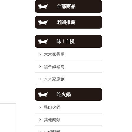
全部商品
老闆推薦
味 ! 自慢
木木家香腸
黑金鹹豬肉
木木家原創
吃火鍋
豬肉火鍋
其他肉類