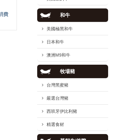
消費
和牛
美國極黑和牛
日本和牛
澳洲M9和牛
牧場豬
台灣黑蜜豬
嚴選台灣豬
西班牙伊比利豬
精選食材