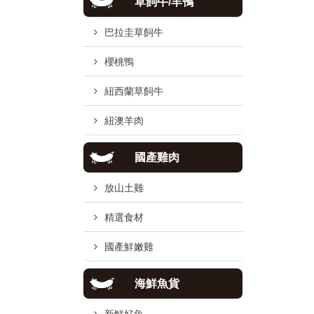
草飼牛/羊鴨
巴拉圭草飼牛
櫻桃鴨
紐西蘭草飼牛
紐澳羊肉
國產雞肉
放山土雞
精選食材
國產鮮嫩雞
海鮮魚貨