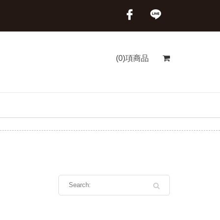
(0)項商品
首頁
商品分類
清香號紅蔥油酥