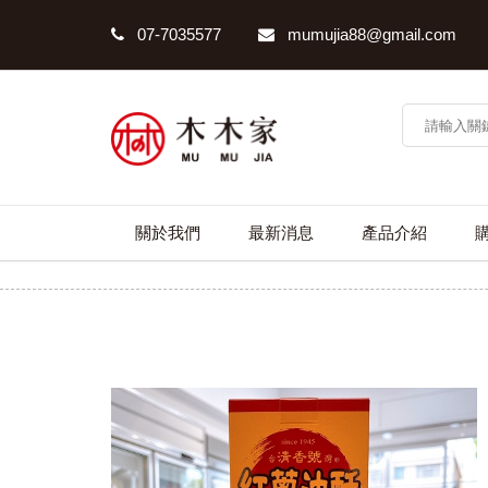
07-7035577
mumujia88@gmail.com
關於我們
最新消息
產品介紹
清香號紅蔥油酥