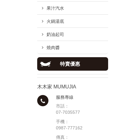
果汁汽水
火鍋湯底
奶油起司
燒肉醬
特賣優惠
木木家 MUMUJIA
服務專線
市話：
07-7035577
手機：
0987-777162
傳真：