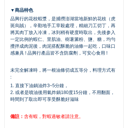
▼商品特色
品興行的花枝蝦漿，是捕撈澎湖當地新鮮的花枝（虎
斑烏賊），辛勤地手工宰殺處理，精細刀工切丁，再
將其肉丁放入冷凍，冰到稍有硬度時取出，先後参入
一定比例的蝦仁、里肌油、樹薯澱粉、鹽、糖，均勻
攪拌成肉泥後，肉泥搭配酥脆的油條一起吃，口味口
感兼具 ! 品興行產品皆不含防腐劑，可安心食用 !
未完全解凍時，將一根油條切成五等分，料理方式有
:
1. 直接下油鍋油炸3~5分鐘，
2. 或者是噴油後用氣炸鍋180度15分鐘，不用翻面，
時間到了取出即可享受酥脆好滋味
備註：
含有蝦，對蝦過敏者請注意。