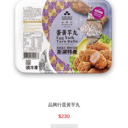
品興行蛋黃芋丸
$230