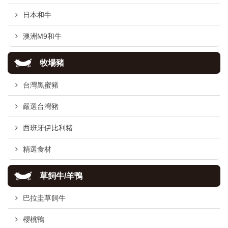
日本和牛
澳洲M9和牛
牧場豬
台灣黑蜜豬
嚴選台灣豬
西班牙伊比利豬
精選食材
草飼牛/羊鴨
巴拉圭草飼牛
櫻桃鴨