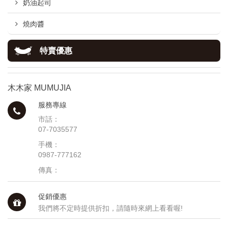
奶油起司
燒肉醬
特賣優惠
木木家 MUMUJIA
服務專線
市話：
07-7035577
手機：
0987-777162
傳真：
促銷優惠
我們將不定時提供折扣，請隨時來網上看看喔!