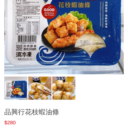
品興行花枝蝦油條
$280