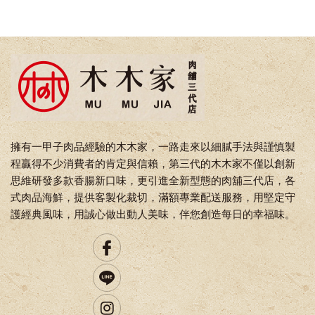
擁有一甲子肉品經驗的木木家，一路走來以細膩手法與謹慎製
程贏得不少消費者的肯定與信賴，第三代的木木家不僅以創新
思維研發多款香腸新口味，更引進全新型態的肉舖三代店，各
式肉品海鮮，提供客製化裁切，滿額專業配送服務，用堅定守
護經典風味，用誠心做出動人美味，伴您創造每日的幸福味。