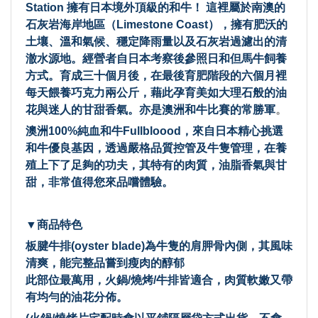
Station 擁有日本境外頂級的和牛！ 這裡屬於南澳的
石灰岩海岸地區（Limestone Coast），擁有肥沃的
土壤、溫和氣候、穩定降雨量以及石灰岩過濾出的清
澈水源地。經營者自日本考察後參照日和但馬牛飼養
方式。育成三十個月後，在最後育肥階段的六個月裡
每天餵養巧克力兩公斤，藉此孕育美如大理石般的油
花與迷人的甘甜香氣。亦是澳洲和牛比賽的常勝軍
。
澳洲100%純血和牛Fullbloood，來自日本精心挑選
和牛優良基因，透過嚴格品質控管及牛隻管理，在養
殖上下了足夠的功夫，其特有的肉質，油脂香氣與甘
甜，非常值得您來品嚐體驗。
▼商品特色
板腱牛排(oyster blade)為牛隻的肩胛骨內側，其風味
清爽，能完整品嘗到瘦肉的醇郁
此部位最萬用，火鍋/燒烤/牛排皆適合，肉質軟嫩又帶
有均勻的油花分佈。