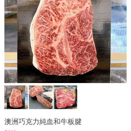
澳洲巧克力純血和牛板腱