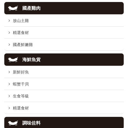
國產雞肉
放山土雞
精選食材
國產鮮嫩雞
海鮮魚貨
新鮮好魚
蝦蟹干貝
生食等級
精選食材
調味佐料