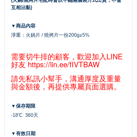
(火鍋/燒烤片宅配時會以平鋪隔層袋方式出貨，不會
互相沾黏)
▼商品內容
淨重：火鍋片 / 燒烤片一份200g±5%
需要切牛排的顧客，歡迎加入LINE
好友
https://lin.ee/fIVTBAW
請先私訊小幫手，溝通厚度及重量
與金額後，再提供專屬頁面選購。
▼保存期限
-18℃ 360天
▼有效日期