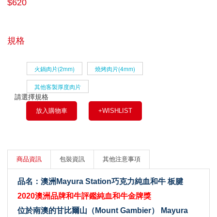
$620
規格
火鍋肉片(2mm)
燒烤肉片(4mm)
其他客製厚度肉片
請選擇規格
放入購物車
+WISHLIST
商品資訊
包裝資訊
其他注意事項
品名：澳洲Mayura Station巧克力純血和牛 板腱
2020澳洲品牌和牛評鑑純血和牛金牌獎
位於南澳的甘比爾山（Mount Gambier） Mayura