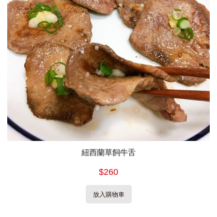
紐西蘭草飼牛舌
$260
放入購物車