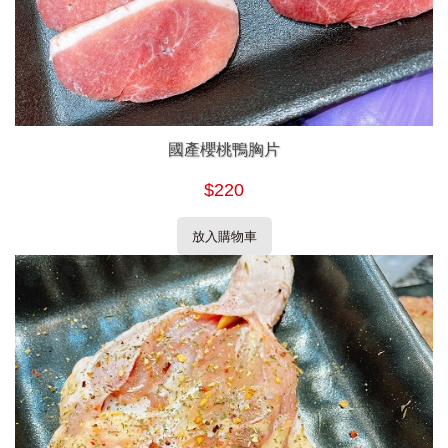
國產櫻桃鴨胸片
$220
放入購物車