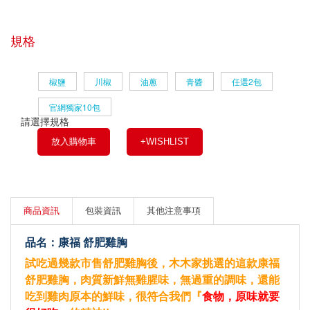
規格
椒鹽
川椒
油蔥
青醬
任選2包
官網獨家10包
請選擇規格
放入購物車
+WISHLIST
商品資訊
包裝資訊
其他注意事項
品名：康福 舒肥雞胸
試吃過幾款市售舒肥雞胸後，木木家挑選的這款康福
舒肥雞胸，肉質新鮮無雞腥味，無過重的調味，還能
吃到雞肉原本的鮮味，很符合我們『
食物，原味就要