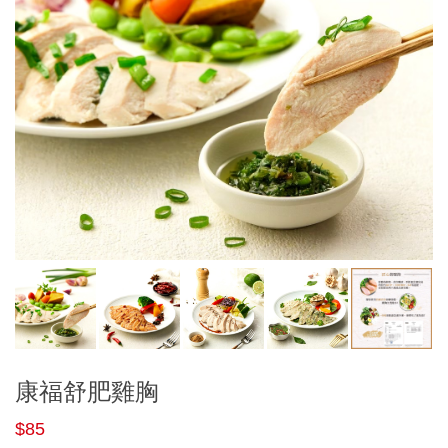
康福舒肥雞胸
$85