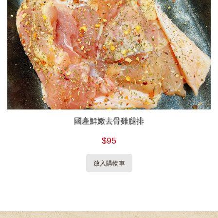
國產鮮嫩去骨雞腿排
$95
放入購物車