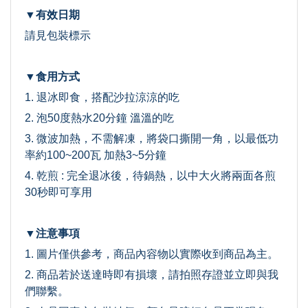
▼有效日期
請見包裝標示
▼食用方式
1. 退冰即食，搭配沙拉涼涼的吃
2. 泡50度熱水20分鐘 溫溫的吃
3. 微波加熱，不需解凍，將袋口撕開一角，以最低功
率約100~200瓦 加熱3~5分鐘
4. 乾煎 : 完全退冰後，待鍋熱，以中大火將兩面各煎
30秒即可享用
▼注意事項
1. 圖片僅供參考，商品內容物以實際收到商品為主。
2. 商品若於送達時即有損壞，請拍照存證並立即與我
們聯繫。