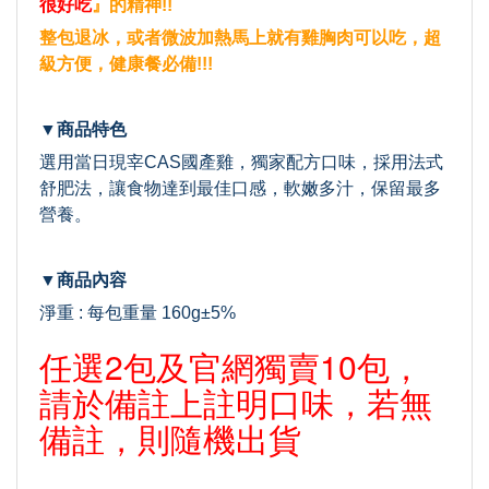
很好吃
』的精神!!
整包退冰，或者微波加熱馬上就有雞胸肉可以吃，超
級方便，健康餐必備!!!
▼商品特色
選用當日現宰CAS國產雞，獨家配方口味，採用法式
舒肥法，讓食物達到最佳口感，軟嫩多汁，保留最多
營養。
▼商品內容
淨重 : 每包重量 160g±5%
任選2包及官網獨賣10包，
請於備註上註明口味，若無
備註，則隨機出貨