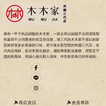
擁有一甲子肉品經驗的木木家，一路走來以細膩手法與謹慎製
程贏得不少消費者的肯定與信賴，第三代的木木家不僅以創新
思維研發多款香腸新口味，更引進全新型態的肉舖三代店，各
式肉品海鮮，提供客製化裁切，滿額專業配送服務，用堅定守
護經典風味，用誠心做出動人美味，伴您創造每日的幸福味。
商店資訊
會員專區