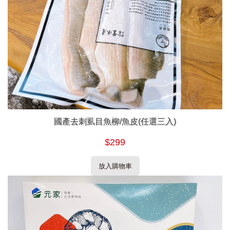
國產去刺虱目魚柳/魚皮(任選三入)
$299
放入購物車