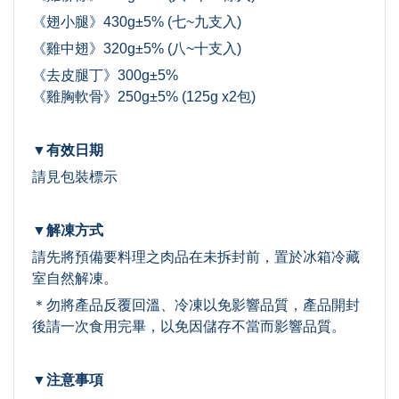
《翅小腿》430g±5% (七~九支入)
《雞中翅》320g±5% (八~十支入)
《去皮腿丁》300g±5%
《雞胸軟骨》250g±5% (125g x2包)
▼有效日期
請見包裝標示
▼解凍方式
請先將預備要料理之肉品在未拆封前，置於冰箱冷藏
室自然解凍。
＊勿將產品反覆回溫、冷凍以免影響品質，產品開封
後請一次食用完畢，以免因儲存不當而影響品質。
▼注意事項