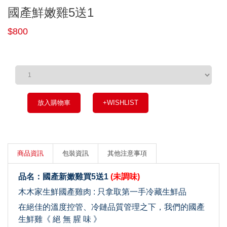
國產鮮嫩雞5送1
$800
放入購物車
+WISHLIST
商品資訊
包裝資訊
其他注意事項
品名：國產新嫩雞買5送1
(未調味)
木木家生鮮國產雞肉 : 只拿取第一手冷藏生鮮品
在絕佳的溫度控管、冷鏈品質管理之下，我們的國產
生鮮雞《 絕 無 腥 味 》