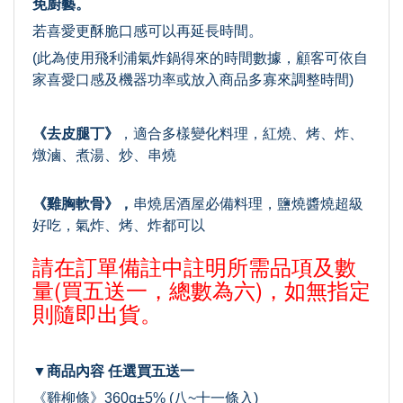
免廚藝。
若喜愛更酥脆口感可以再延長時間。
(此為使用飛利浦氣炸鍋得來的時間數據，顧客可依自
家喜愛口感及機器功率或放入商品多寡來調整時間)
《去皮腿丁》
，適合多樣變化料理，紅燒、烤、炸、
燉滷、煮湯、炒、串燒
《雞胸軟骨》，
串燒居酒屋必備料理，鹽燒醬燒超級
好吃，氣炸、烤、炸都可以
請在訂單備註中註明所需品項及數
量(買五送一，總數為六)，如無指定
則隨即出貨。
▼商品內容 任選買五送一
《雞柳條》360g±5% (八~十一條入)