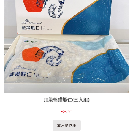
頂級藍鑽蝦仁(三入組)
$590
放入購物車