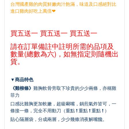
台灣國產雞的肉質鮮嫩肉汁飽滿，味道及口感絕對比
進口雞肉好吃上萬倍❤
買五送一 買五送一 買五送一
請在訂單備註中註明所需的品項及
數量(總數為六)，如無指定則隨機出
貨。
▼商品特色
《雞柳條》
雞胸軟骨旁取下珍貴的少少兩條，亦稱雞
菲力
口感比雞胸更加軟嫩，超級唰嘴，鍋煎氣炸皆可，一
條接一條，完全不用動刀（重點 ❗️ 重點 ❗️ 重點 ❗️ ）
貼心隔層袋，分成兩層，少少幾條消夜解嘴饞。