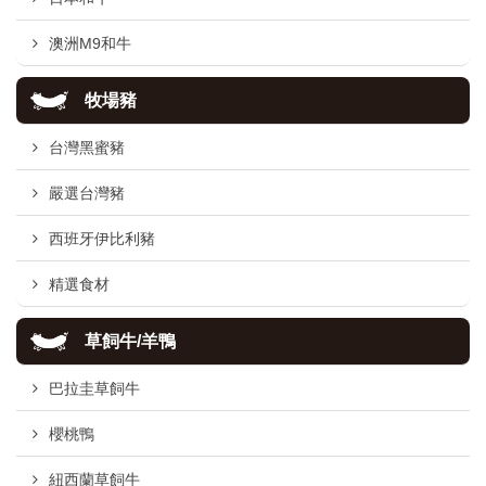
澳洲M9和牛
牧場豬
台灣黑蜜豬
嚴選台灣豬
西班牙伊比利豬
精選食材
草飼牛/羊鴨
巴拉圭草飼牛
櫻桃鴨
紐西蘭草飼牛