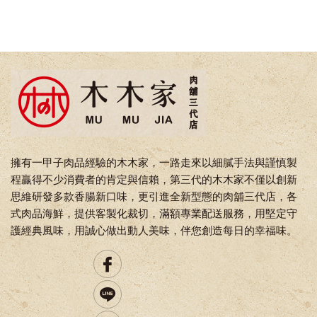
擁有一甲子肉品經驗的木木家，一路走來以細膩手法與謹慎製
程贏得不少消費者的肯定與信賴，第三代的木木家不僅以創新
思維研發多款香腸新口味，更引進全新型態的肉舖三代店，各
式肉品海鮮，提供客製化裁切，滿額專業配送服務，用堅定守
護經典風味，用誠心做出動人美味，伴您創造每日的幸福味。