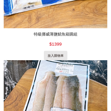
特級挪威薄鹽鯖魚箱購組
$1399
放入購物車