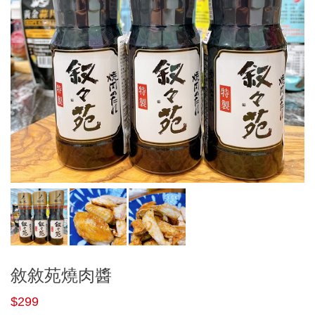
敘敘苑燒肉醬
$299