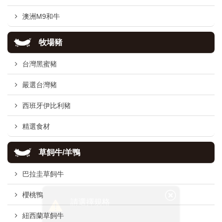
澳洲M9和牛
牧場豬
台灣黑蜜豬
嚴選台灣豬
西班牙伊比利豬
精選食材
草飼牛/羊鴨
巴拉圭草飼牛
櫻桃鴨
紐西蘭草飼牛