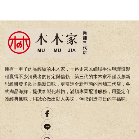
擁有一甲子肉品經驗的木木家，一路走來以細膩手法與謹慎製
程贏得不少消費者的肯定與信賴，第三代的木木家不僅以創新
思維研發多款香腸新口味，更引進全新型態的肉舖三代店，各
式肉品海鮮，提供客製化裁切，滿額專業配送服務，用堅定守
護經典風味，用誠心做出動人美味，伴您創造每日的幸福味。