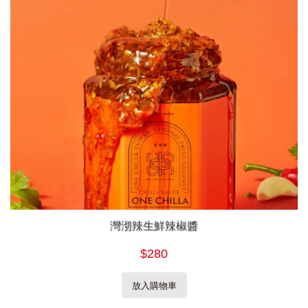
灣沏辣生鮮辣椒醬
$280
放入購物車