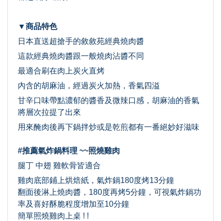
▼商品特色
日本直送超搶手的敘敘苑經典燒肉醬
這款經典燒肉醬跟一般燒肉沾醬不同
最適合刷在肉上炭火直烤
內含的胡麻油，經過炭火加熱，香氣四溢
甘辛口味帶點濃郁的醬香及微辣口感，胡麻油的香氣
將層次拉提了出來
用來醃肉後再下鍋拌炒或是乾煎都有一番絕妙好滋味
#推薦氣炸鍋料理 ~~照燒雞肉
腿丁 中翅 雞軟骨皆適合
雞肉底部鋪上烘焙紙，氣炸鍋180度烤13分鐘
翻面後淋上燒肉醬，180度再烤5分鐘，可視氣炸鍋功
率及喜好酥脆程度增加至10分鐘
簡單照燒雞肉上桌 ! !