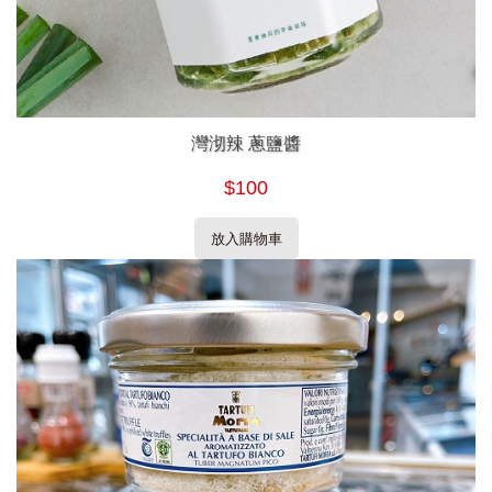
灣沏辣 蔥鹽醬
$100
放入購物車