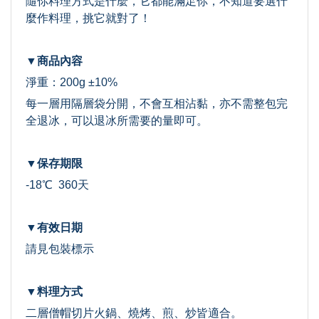
隨你料理方式是什麼，它都能滿足你，不知道要選什
麼作料理，挑它就對了！
▼商品內容
淨重：200g ±10%
每一層用隔層袋分開，不會互相沾黏，亦不需整包完
全退冰，可以退冰所需要的量即可。
▼保存期限
-18℃ 360天
▼有效日期
請見包裝標示
▼料理方式
二層僧帽切片火鍋
、燒烤、煎、炒皆適合。