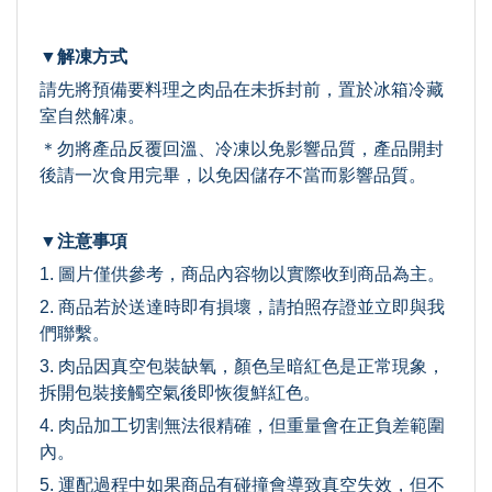
▼解凍方式
請先將預備要料理之肉品在未拆封前，置於冰箱冷藏
室自然解凍。
＊勿將產品反覆回溫、冷凍以免影響品質，產品開封
後請一次食用完畢，以免因儲存不當而影響品質。
▼注意事項
1. 圖片僅供參考，商品內容物以實際收到商品為主。
2. 商品若於送達時即有損壞，請拍照存證並立即與我
們聯繫。
3. 肉品因真空包裝缺氧，顏色呈暗紅色是正常現象，
拆開包裝接觸空氣後即恢復鮮紅色。
4. 肉品加工切割無法很精確，但重量會在正負差範圍
內。
5. 運配過程中如果商品有碰撞會導致真空失效，但不