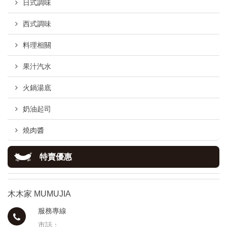
日式調味
西式調味
料理相關
果汁汽水
火鍋湯底
奶油起司
燒肉醬
特賣優惠
木木家 MUMUJIA
服務專線
市話：