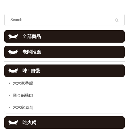
全部商品
老闆推薦
味 ! 自慢
木木家香腸
黑金鹹豬肉
木木家原創
吃火鍋