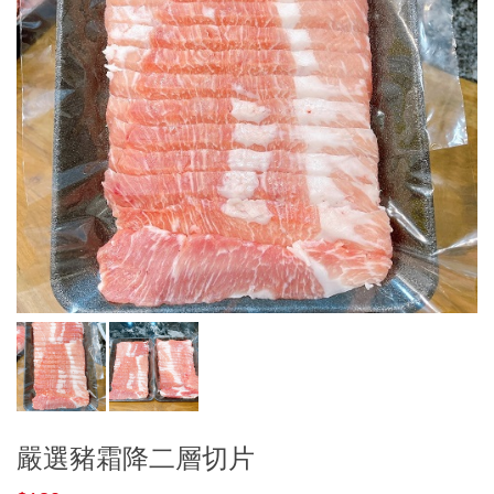
嚴選豬霜降二層切片