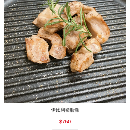
伊比利豬肋條
$750