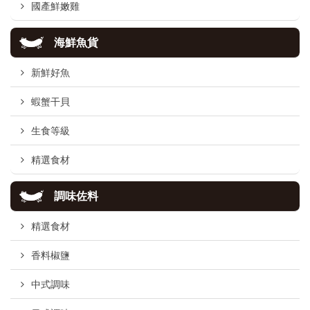
國產鮮嫩雞
海鮮魚貨
新鮮好魚
蝦蟹干貝
生食等級
精選食材
調味佐料
精選食材
香料椒鹽
中式調味