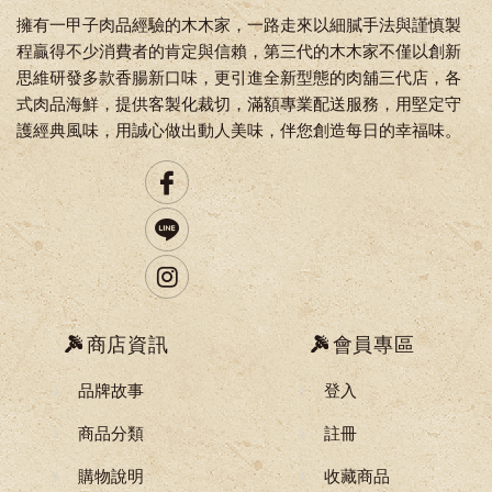
擁有一甲子肉品經驗的木木家，一路走來以細膩手法與謹慎製
程贏得不少消費者的肯定與信賴，第三代的木木家不僅以創新
思維研發多款香腸新口味，更引進全新型態的肉舖三代店，各
式肉品海鮮，提供客製化裁切，滿額專業配送服務，用堅定守
護經典風味，用誠心做出動人美味，伴您創造每日的幸福味。
商店資訊
會員專區
品牌故事
登入
商品分類
註冊
購物說明
收藏商品