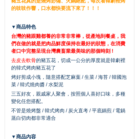
豬五花真的是燒烤必備、火鍋絕配，每次看韓劇裡烤
的吱吱作響，口水都快要流下來了！！！
▼商品特色
台灣的豬跟雞都養的非常非常棒，從產地到餐桌，我
們在做的就是把肉品鮮度保持在最好的狀態，在消費
者口中完整呈現台灣農畜業最美味的那個時刻 !
去皮去軟骨
的豬五花，切成一公分的厚度就是韓劇裡
的韓式烤肉豬五花了
烤好剪成小塊，隨意搭配芝麻葉 / 生菜 / 海苔 / 韓國泡
菜 / 韓式燒肉醬 / 水梨泥
三五好友，親戚家人聚會，按照個人喜好口味，多種
變化任您搭配。
不管是燒烤盤 / 韓式烤肉 / 炭火直考 / 平底鍋煎 / 電鍋
蒸白切肉都非常適合
▼商品內容