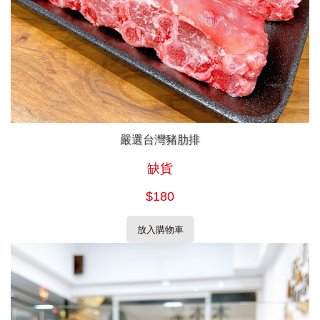
嚴選台灣豬肋排
缺貨
$180
放入購物車