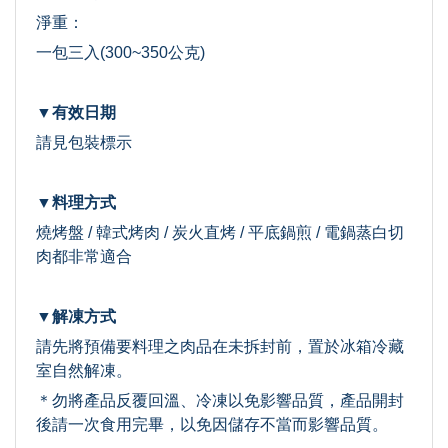
淨重：
一包三入(300~350公克)
▼有效日期
請見包裝標示
▼料理方式
燒烤盤 / 韓式烤肉 / 炭火直烤 / 平底鍋煎 / 電鍋蒸白切
肉都非常適合
▼解凍方式
請先將預備要料理之肉品在未拆封前，置於冰箱冷藏
室自然解凍。
＊勿將產品反覆回溫、冷凍以免影響品質，產品開封
後請一次食用完畢，以免因儲存不當而影響品質。