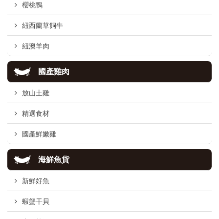
櫻桃鴨
紐西蘭草飼牛
紐澳羊肉
國產雞肉
放山土雞
精選食材
國產鮮嫩雞
海鮮魚貨
新鮮好魚
蝦蟹干貝