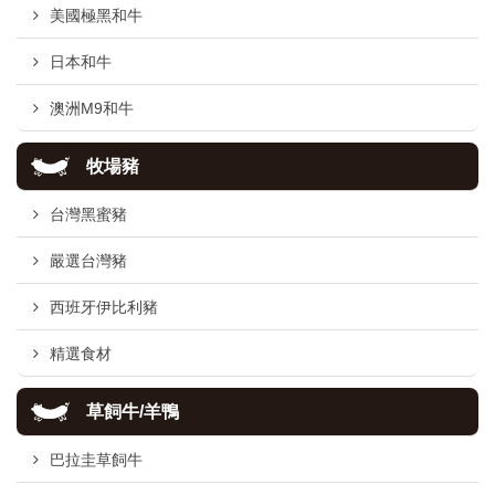
美國極黑和牛
日本和牛
澳洲M9和牛
牧場豬
台灣黑蜜豬
嚴選台灣豬
西班牙伊比利豬
精選食材
草飼牛/羊鴨
巴拉圭草飼牛