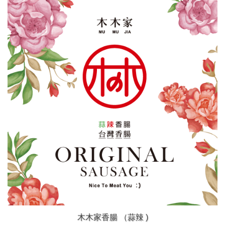
木木家香腸 （蒜辣 )