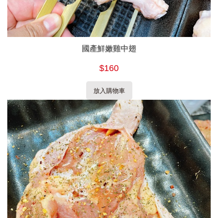
國產鮮嫩雞中翅
$160
放入購物車