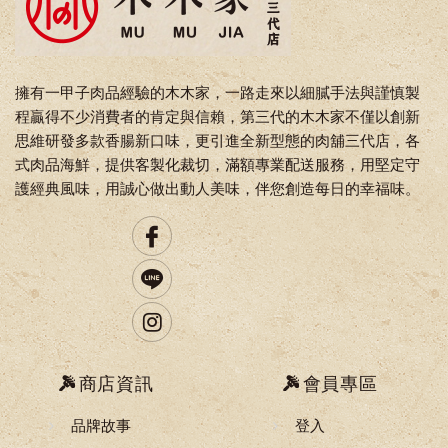
擁有一甲子肉品經驗的木木家，一路走來以細膩手法與謹慎製
程贏得不少消費者的肯定與信賴，第三代的木木家不僅以創新
思維研發多款香腸新口味，更引進全新型態的肉舖三代店，各
式肉品海鮮，提供客製化裁切，滿額專業配送服務，用堅定守
護經典風味，用誠心做出動人美味，伴您創造每日的幸福味。
商店資訊
會員專區
品牌故事
登入