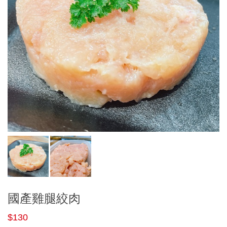
國產雞腿絞肉
$130