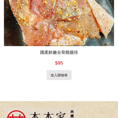
國產鮮嫩去骨雞腿排
$95
放入購物車