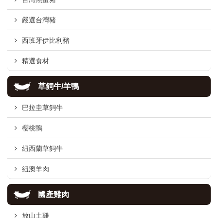
嚴選台灣豬
西班牙伊比利豬
精選食材
草飼牛/羊鴨
巴拉圭草飼牛
櫻桃鴨
紐西蘭草飼牛
紐澳羊肉
國產雞肉
放山土雞