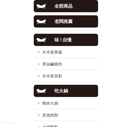
全部商品
老闆推薦
味 ! 自慢
木木家香腸
黑金鹹豬肉
木木家原創
吃火鍋
豬肉火鍋
其他肉類