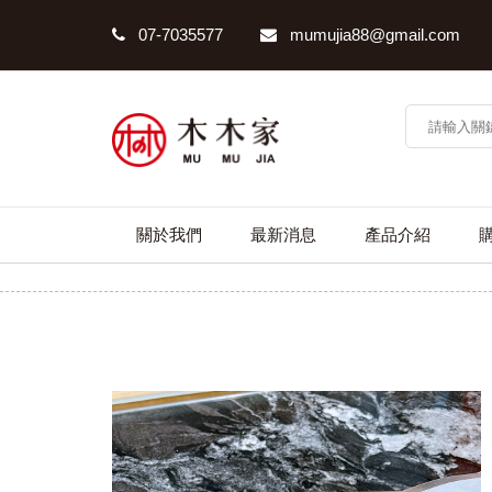
07-7035577
mumujia88@gmail.com
關於我們
最新消息
產品介紹
特級挪威薄鹽鯖魚箱購組