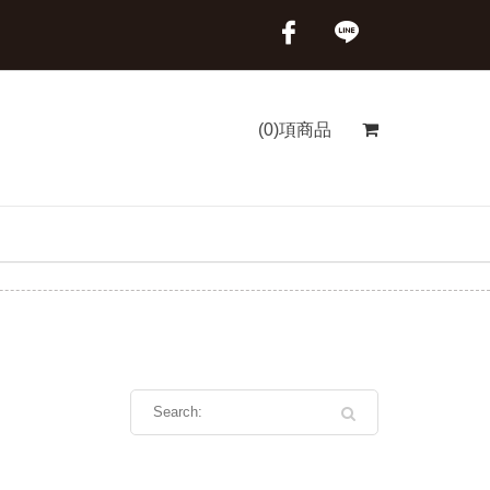
(0)項商品
首頁
商品分類
特級挪威薄鹽鯖魚箱購組