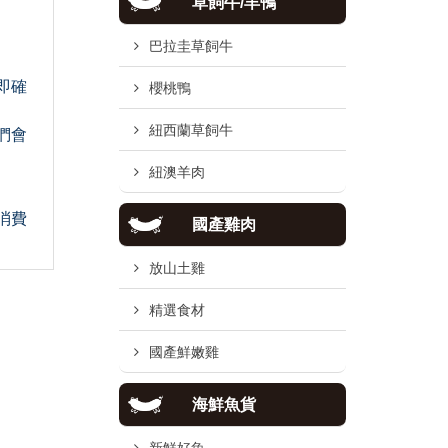
草飼牛/羊鴨
巴拉圭草飼牛
即確
櫻桃鴨
紐西蘭草飼牛
們會
紐澳羊肉
消費
國產雞肉
放山土雞
精選食材
國產鮮嫩雞
海鮮魚貨