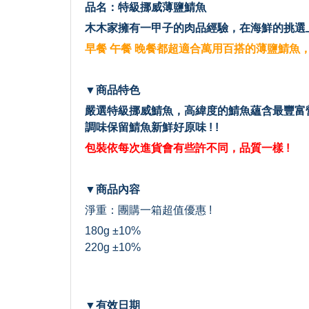
品名：特級挪威薄鹽鯖魚
木木家擁有一甲子的肉品經驗，在海鮮的挑選上
早餐 午餐 晚餐都超適合萬用百搭的薄鹽鯖魚
▼商品特色
嚴選特級挪威鯖魚，高緯度的鯖魚蘊含最豐富營
調味保留鯖魚新鮮好原味 ! !
包裝依每次進貨會有些許不同，品質一樣 !
▼商品內容
淨重：團購一箱超值優惠 !
180g ±10%
220g ±10%
▼有效日期