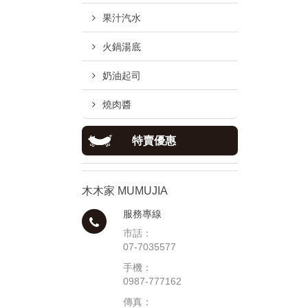
果汁汽水
火鍋湯底
奶油起司
燒肉醬
特賣優惠
木木家 MUMUJIA
服務專線
市話：
07-7035577
手機：
0987-777162
傳真：