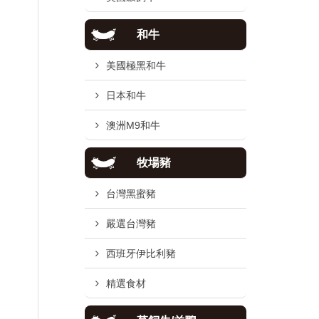
和牛
美國極黑和牛
日本和牛
澳洲M9和牛
牧場豬
台灣黑蜜豬
嚴選台灣豬
西班牙伊比利豬
精選食材