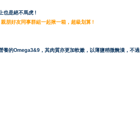
也是絕不馬虎 !
，親朋好友同事群組一起揪一箱，超級划算 !
養的Omega3&9，其肉質亦更加軟嫩，以薄鹽稍微醃漬，不