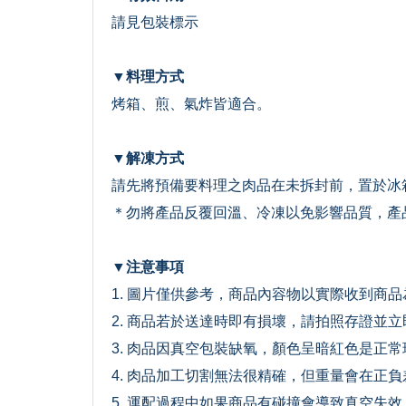
請見包裝標示
▼料理方式
烤箱、煎、氣炸皆適合。
▼解凍方式
請先將預備要料理之肉品在未拆封前，置於冰
＊勿將產品反覆回溫、冷凍以免影響品質，產
▼注意事項
1. 圖片僅供參考，商品內容物以實際收到商品
2. 商品若於送達時即有損壞，請拍照存證並
3. 肉品因真空包裝缺氧，顏色呈暗紅色是正
4. 肉品加工切割無法很精確，但重量會在正
5. 運配過程中如果商品有碰撞會導致真空失