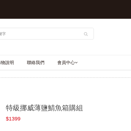
購物說明
聯絡我們
會員中心
特級挪威薄鹽鯖魚箱購組
$1399