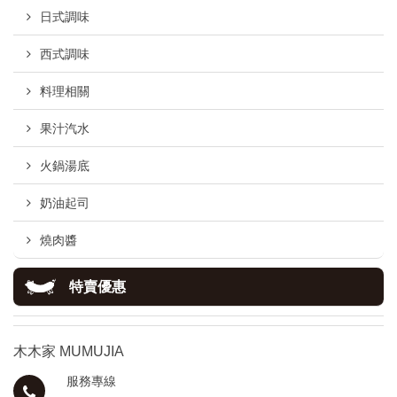
日式調味
西式調味
料理相關
果汁汽水
火鍋湯底
奶油起司
燒肉醬
特賣優惠
木木家 MUMUJIA
服務專線