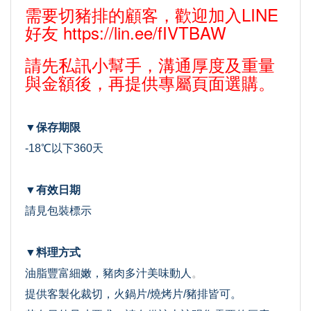
需要切豬排的顧客，歡迎加入LINE
好友
https://lin.ee/fIVTBAW
請先私訊小幫手，溝通厚度及重量
與金額後，再提供專屬頁面選購。
▼保存期限
-18℃以下360天
▼有效日期
請見包裝標示
▼料理方式
油脂豐富細嫩，豬肉多汁美味動人
。
提供客製化裁切，火鍋片/燒烤片/豬排皆可。