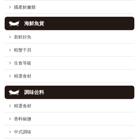
國產鮮嫩雞
海鮮魚貨
新鮮好魚
蝦蟹干貝
生食等級
精選食材
調味佐料
精選食材
香料椒鹽
中式調味