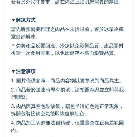
若有另外尺寸要求，請在備註上註明您需要的厚度。
▼解凍方式
請先將預備要料理之肉品在未拆封前，置於冰箱冷藏
室自然解凍。
＊勿將產品反覆回溫、冷凍以免影響品質，產品開封
後請一次食用完畢，以免因儲存不當而影響品質。
▼注意事項
1. 圖片僅供參考，商品內容物以實際收到商品為主。
2. 商品若於送達時即有損壞，請拍照存證並立即與我
們聯繫。
3. 肉品因真空包裝缺氧，顏色呈暗紅色是正常現象，
拆開包裝接觸空氣後即恢復鮮紅色。
4. 肉品加工切割無法很精確，但重量會在正負差範圍
內。