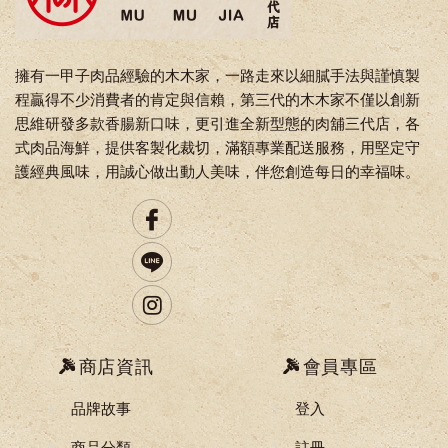
擁有一甲子肉品經驗的木木家，一路走來以細膩手法與謹慎製
程贏得不少消費者的肯定與信賴，第三代的木木家不僅以創新
思維研發多款香腸新口味，更引進全新型態的肉舖三代店，各
式肉品海鮮，提供客製化裁切，滿額專業配送服務，用堅定守
護經典風味，用誠心做出動人美味，伴您創造每日的幸福味。
商店資訊
會員專區
品牌故事
登入
商品分類
註冊