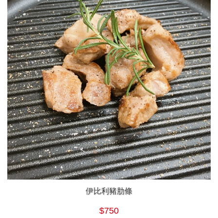
伊比利豬肋條
$750