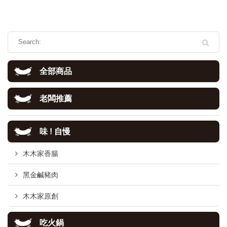
全部商品
老闆推薦
味 ! 自慢
木木家香腸
黑金鹹豬肉
木木家原創
吃火鍋