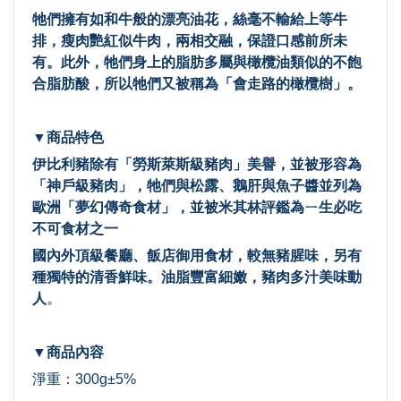
牠們擁有如和牛般的漂亮油花，絲毫不輸給上等牛
排，瘦肉艷紅似牛肉，兩相交融，保證口感前所未
有。此外，牠們身上的脂肪多屬與橄欖油類似的不飽
合脂肪酸，所以牠們又被稱為「會走路的橄欖樹」。
▼商品特色
伊比利豬除有「勞斯萊斯級豬肉」美譽，並被形容為
「神戶級豬肉」，牠們與松露、鵝肝與魚子醬並列為
歐洲「夢幻傳奇食材」，並被米其林評鑑為ㄧ生必吃
不可食材之一
國內外頂級餐廳、飯店御用食材，較無豬腥味，另有
種獨特的清香鮮味。油脂豐富細嫩，豬肉多汁美味動
人
。
▼商品內容
淨重：300g±5%