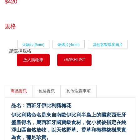
$420
規格
火鍋片(2mm)
燒烤片(4mm)
其他客製厚度肉片
請選擇規格
放入購物車
+WISHLIST
商品資訊
包裝資訊
其他注意事項
品名：西班牙伊
比利豬梅花
伊比利豬命名是來自南歐伊比利半島上的國家西班牙
盛產得名，屬西班牙國寶級食材，從小就被指定在純
淨山區自然放牧，以天然野草、香草和橄欖橡樹果實
為食，彌足珍貴。