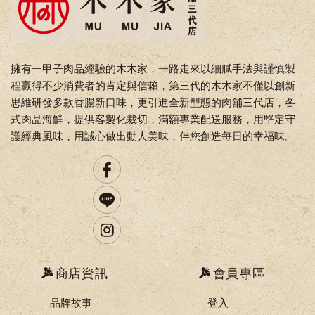
擁有一甲子肉品經驗的木木家，一路走來以細膩手法與謹慎製
程贏得不少消費者的肯定與信賴，第三代的木木家不僅以創新
思維研發多款香腸新口味，更引進全新型態的肉舖三代店，各
式肉品海鮮，提供客製化裁切，滿額專業配送服務，用堅定守
護經典風味，用誠心做出動人美味，伴您創造每日的幸福味。
商店資訊
會員專區
品牌故事
登入