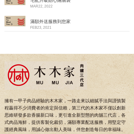
宅配升級貼心隔層袋
MAR22, 2022
滿額外送服務到您家
FEB23, 2021
擁有一甲子肉品經驗的木木家，一路走來以細膩手法與謹慎製
程贏得不少消費者的肯定與信賴，第三代的木木家不僅以創新
思維研發多款香腸新口味，更引進全新型態的肉舖三代店，各
式肉品海鮮，提供客製化裁切，滿額專業配送服務，用堅定守
護經典風味，用誠心做出動人美味，伴您創造每日的幸福味。