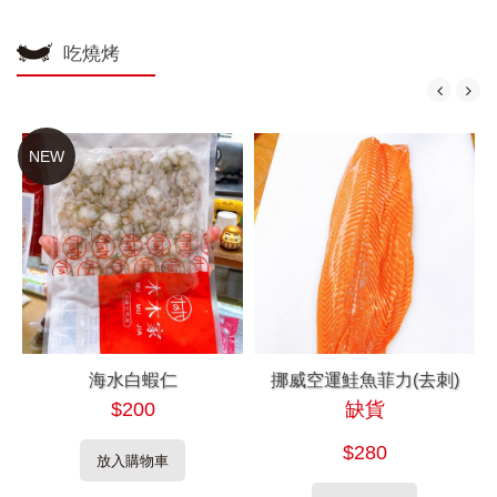
吃燒烤
NEW
海水白蝦仁
挪威空運鮭魚菲力(去刺)
$200
缺貨
$280
放入購物車