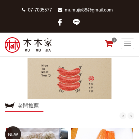
07-7035577
mumujia88@gmail.com
0
老闆推薦
NEW