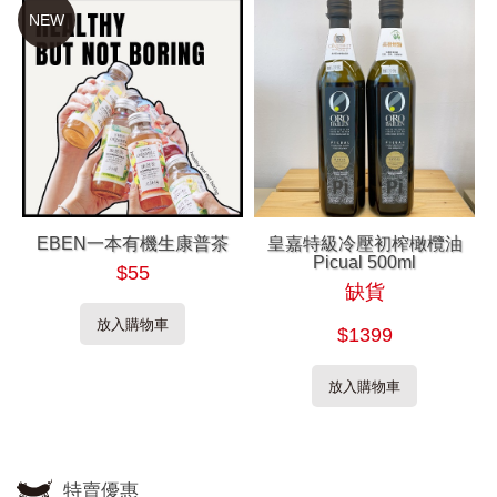
NEW
EBEN一本有機生康普茶
皇嘉特級冷壓初榨橄欖油
Picual 500ml
$55
缺貨
放入購物車
$1399
放入購物車
特賣優惠