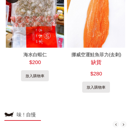
海水白蝦仁
挪威空運鮭魚菲力(去刺)
$200
缺貨
$280
放入購物車
放入購物車
味 ! 自慢