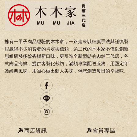
擁有一甲子肉品經驗的木木家，一路走來以細膩手法與謹慎製
程贏得不少消費者的肯定與信賴，第三代的木木家不僅以創新
思維研發多款香腸新口味，更引進全新型態的肉舖三代店，各
式肉品海鮮，提供客製化裁切，滿額專業配送服務，用堅定守
護經典風味，用誠心做出動人美味，伴您創造每日的幸福味。
商店資訊
會員專區