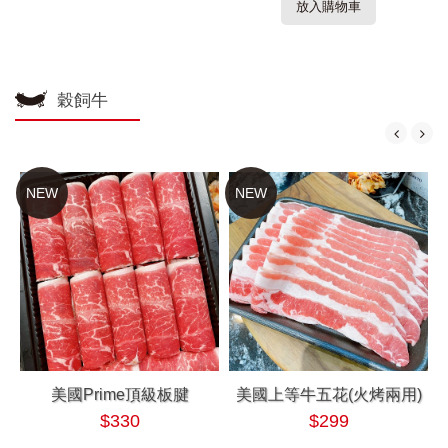
放入購物車
穀飼牛
NEW
NEW
美國Prime頂級板腱
美國上等牛五花(火烤兩用)
$330
$299