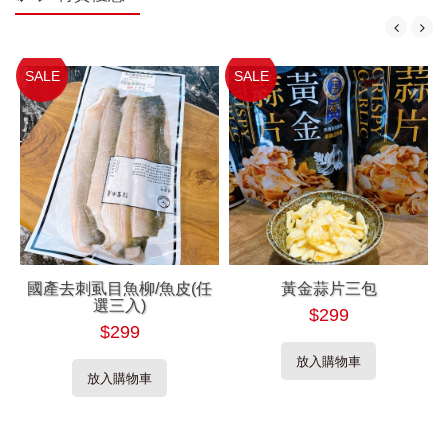
SALE
SALE
國產去刺虱目魚柳/魚皮(任
黃金蒜片三包
選三入)
$299
$299
放入購物車
放入購物車