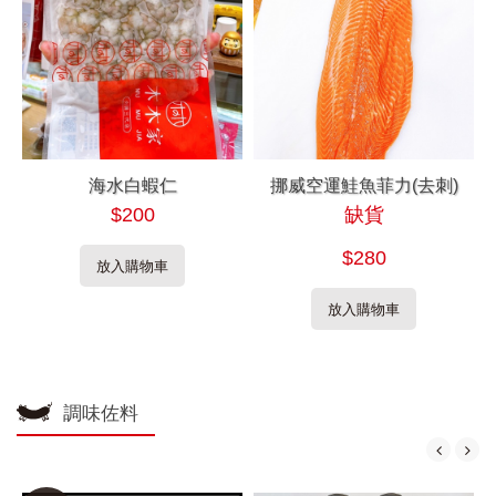
海水白蝦仁
挪威空運鮭魚菲力(去刺)
$200
缺貨
$280
放入購物車
放入購物車
調味佐料