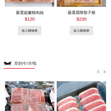
嚴選超嫩豬肉絲
嚴選霜降骰子豬
$120
$230
放入購物車
放入購物車
草飼牛/羊鴨