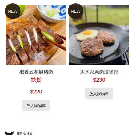
NEW
NEW
椒香五花鹹豬肉
木木家蔥肉漢堡排
缺貨
$230
$220
放入購物車
放入購物車
吃火鍋