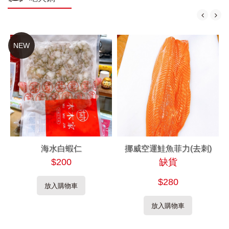
NEW
海水白蝦仁
挪威空運鮭魚菲力(去刺)
$200
缺貨
$280
放入購物車
放入購物車