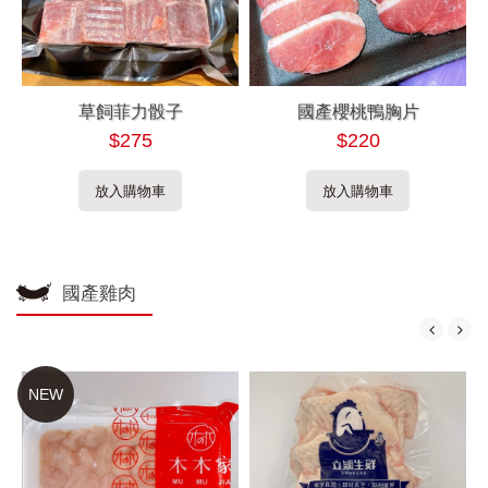
草飼菲力骰子
國產櫻桃鴨胸片
$275
$220
放入購物車
放入購物車
國產雞肉
NEW