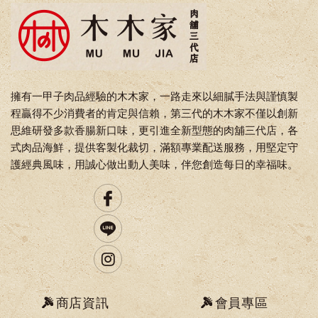
擁有一甲子肉品經驗的木木家，一路走來以細膩手法與謹慎製
程贏得不少消費者的肯定與信賴，第三代的木木家不僅以創新
思維研發多款香腸新口味，更引進全新型態的肉舖三代店，各
式肉品海鮮，提供客製化裁切，滿額專業配送服務，用堅定守
護經典風味，用誠心做出動人美味，伴您創造每日的幸福味。
商店資訊
會員專區