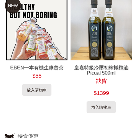
NEW
EBEN一本有機生康普茶
皇嘉特級冷壓初榨橄欖油
Picual 500ml
$55
缺貨
放入購物車
$1399
放入購物車
特賣優惠