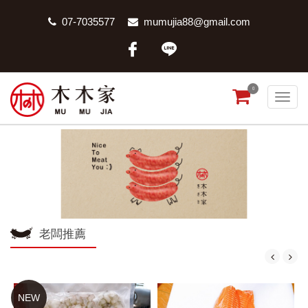
07-7035577
mumujia88@gmail.com
0
老闆推薦
NEW