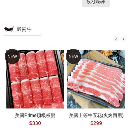
放入購物車
穀飼牛
NEW
NEW
美國Prime頂級板腱
美國上等牛五花(火烤兩用)
$330
$299