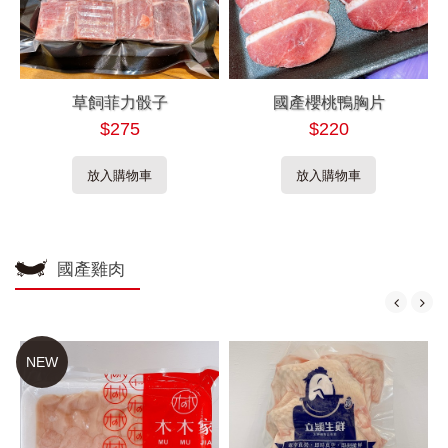
草飼菲力骰子
國產櫻桃鴨胸片
$275
$220
放入購物車
放入購物車
國產雞肉
NEW