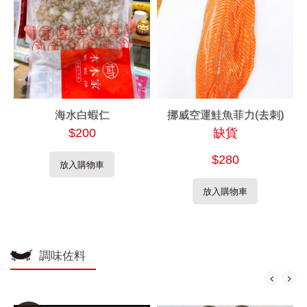
海水白蝦仁
挪威空運鮭魚菲力(去刺)
$200
缺貨
$280
放入購物車
放入購物車
調味佐料