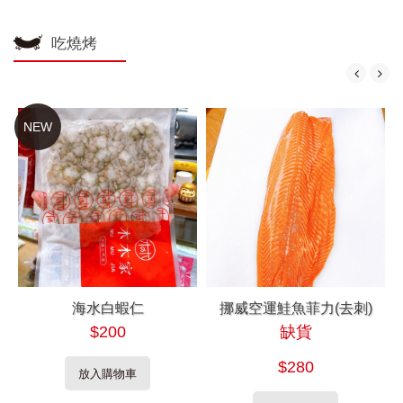
吃燒烤
NEW
海水白蝦仁
挪威空運鮭魚菲力(去刺)
$200
缺貨
$280
放入購物車