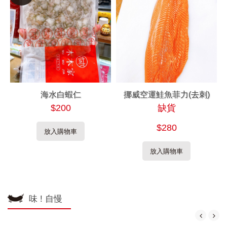
海水白蝦仁
挪威空運鮭魚菲力(去刺)
$200
缺貨
$280
放入購物車
放入購物車
味 ! 自慢