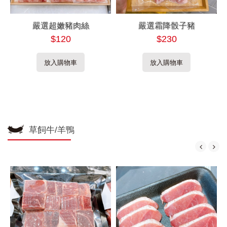
嚴選超嫩豬肉絲
嚴選霜降骰子豬
$120
$230
放入購物車
放入購物車
草飼牛/羊鴨