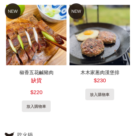
NEW
NEW
椒香五花鹹豬肉
木木家蔥肉漢堡排
缺貨
$230
$220
放入購物車
放入購物車
吃火鍋