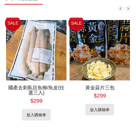
SALE
SALE
國產去刺虱目魚柳/魚皮(任
黃金蒜片三包
選三入)
$299
$299
放入購物車
放入購物車