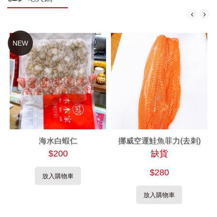
NEW
海水白蝦仁
挪威空運鮭魚菲力(去刺)
$200
缺貨
$280
放入購物車
放入購物車