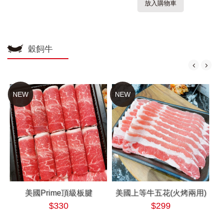
放入購物車
穀飼牛
NEW
NEW
美國Prime頂級板腱
美國上等牛五花(火烤兩用)
$330
$299