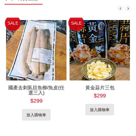
SALE
SALE
國產去刺虱目魚柳/魚皮(任
黃金蒜片三包
選三入)
$299
$299
放入購物車
放入購物車