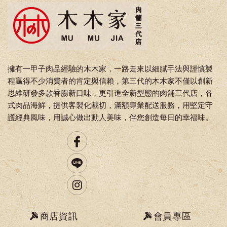
擁有一甲子肉品經驗的木木家，一路走來以細膩手法與謹慎製
程贏得不少消費者的肯定與信賴，第三代的木木家不僅以創新
思維研發多款香腸新口味，更引進全新型態的肉舖三代店，各
式肉品海鮮，提供客製化裁切，滿額專業配送服務，用堅定守
護經典風味，用誠心做出動人美味，伴您創造每日的幸福味。
商店資訊
會員專區