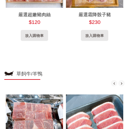
嚴選超嫩豬肉絲
嚴選霜降骰子豬
$120
$230
放入購物車
放入購物車
草飼牛/羊鴨