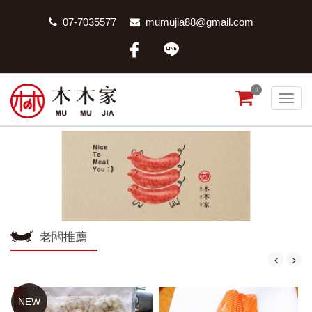
07-7035577
mumujia88@gmail.com
0
老闆推薦
NEW