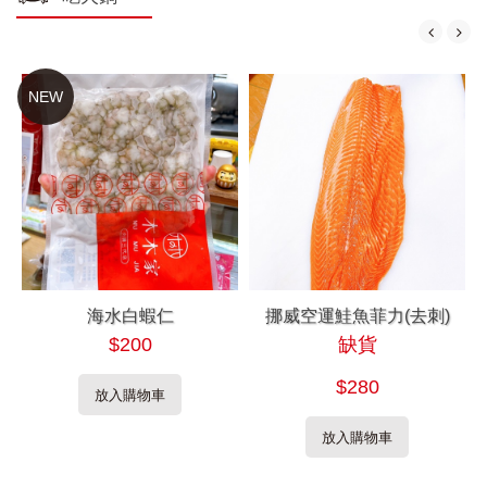
NEW
海水白蝦仁
挪威空運鮭魚菲力(去刺)
$200
缺貨
$280
放入購物車
放入購物車