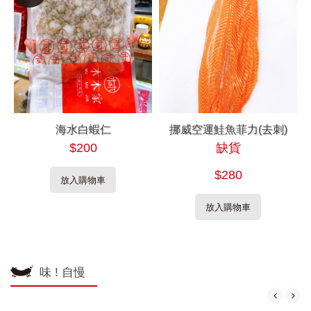
海水白蝦仁
挪威空運鮭魚菲力(去刺)
$200
缺貨
$280
放入購物車
放入購物車
味 ! 自慢