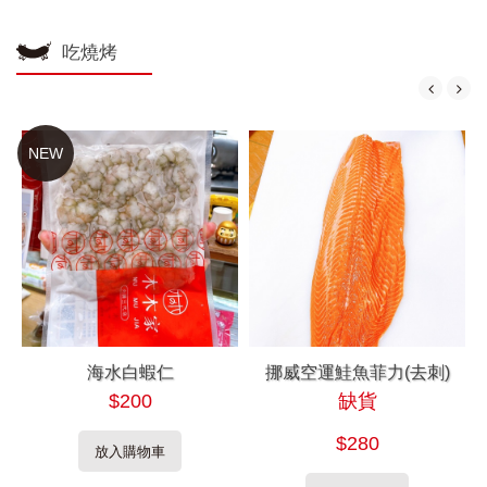
吃燒烤
NEW
海水白蝦仁
挪威空運鮭魚菲力(去刺)
$200
缺貨
$280
放入購物車