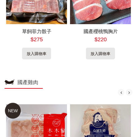
草飼菲力骰子
國產櫻桃鴨胸片
$275
$220
放入購物車
放入購物車
國產雞肉
NEW