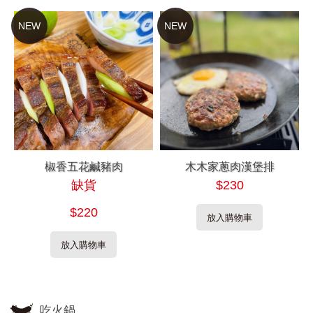
NEW
NEW
椒香五花鹹豬肉
木木家蔥肉漢堡排
缺貨
$230
$220
放入購物車
放入購物車
吃火鍋