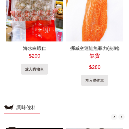
海水白蝦仁
挪威空運鮭魚菲力(去刺)
$200
缺貨
$280
放入購物車
放入購物車
調味佐料