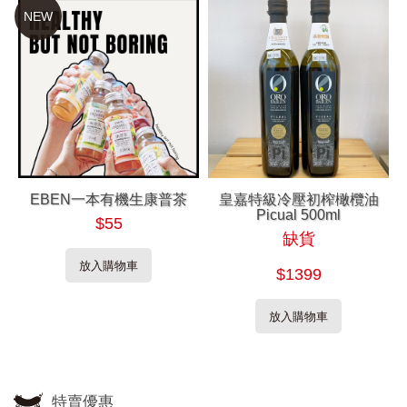
NEW
EBEN一本有機生康普茶
皇嘉特級冷壓初榨橄欖油
Picual 500ml
$55
缺貨
放入購物車
$1399
放入購物車
特賣優惠