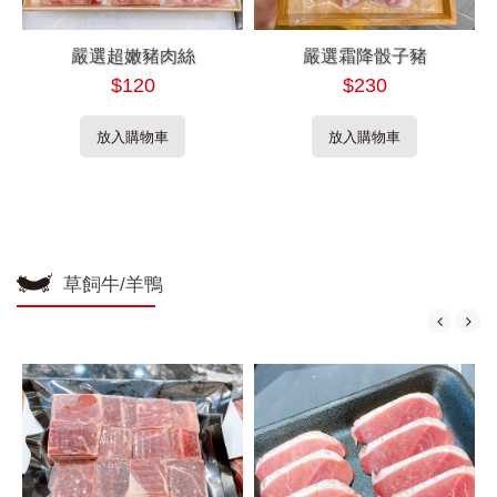
嚴選超嫩豬肉絲
嚴選霜降骰子豬
$120
$230
放入購物車
放入購物車
草飼牛/羊鴨