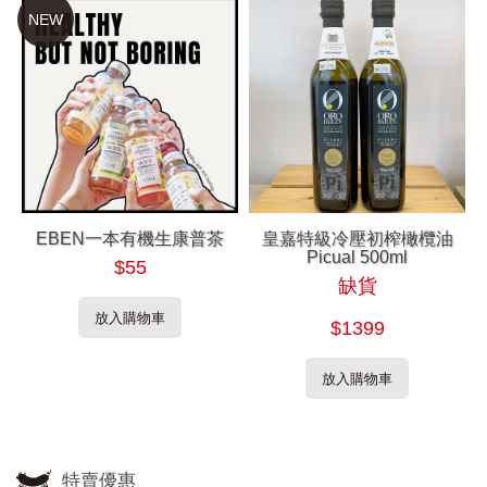
NEW
EBEN一本有機生康普茶
皇嘉特級冷壓初榨橄欖油
Picual 500ml
$55
缺貨
放入購物車
$1399
放入購物車
特賣優惠