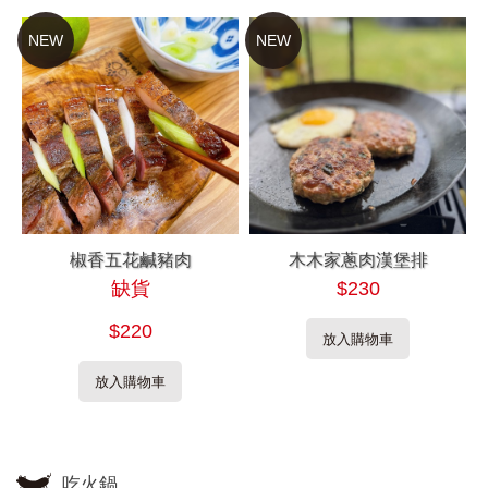
NEW
NEW
椒香五花鹹豬肉
木木家蔥肉漢堡排
缺貨
$230
$220
放入購物車
放入購物車
吃火鍋