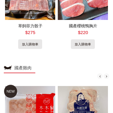
草飼菲力骰子
國產櫻桃鴨胸片
$275
$220
放入購物車
放入購物車
國產雞肉
NEW