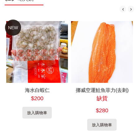
NEW
海水白蝦仁
挪威空運鮭魚菲力(去刺)
$200
缺貨
$280
放入購物車
放入購物車