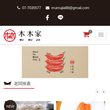
07-7035577
mumujia88@gmail.com
0
老闆推薦
NEW