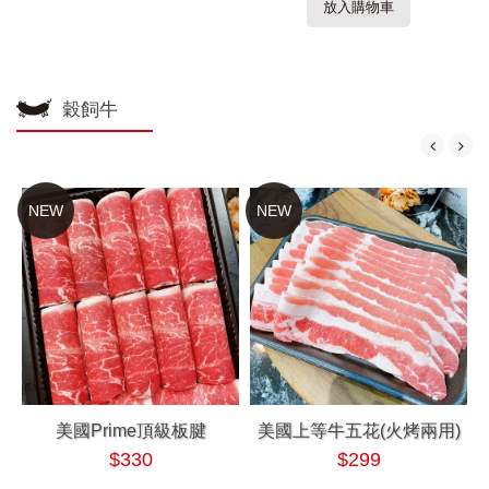
放入購物車
穀飼牛
NEW
NEW
美國Prime頂級板腱
美國上等牛五花(火烤兩用)
$330
$299