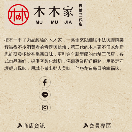
擁有一甲子肉品經驗的木木家，一路走來以細膩手法與謹慎製
程贏得不少消費者的肯定與信賴，第三代的木木家不僅以創新
思維研發多款香腸新口味，更引進全新型態的肉舖三代店，各
式肉品海鮮，提供客製化裁切，滿額專業配送服務，用堅定守
護經典風味，用誠心做出動人美味，伴您創造每日的幸福味。
商店資訊
會員專區