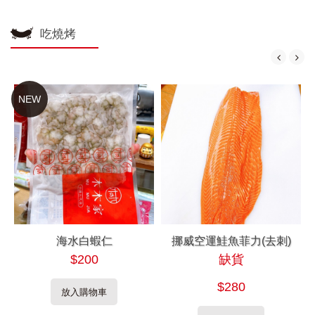
吃燒烤
NEW
海水白蝦仁
挪威空運鮭魚菲力(去刺)
$200
缺貨
$280
放入購物車