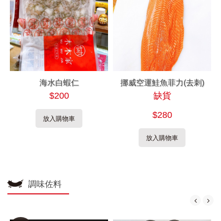
海水白蝦仁
挪威空運鮭魚菲力(去刺)
$200
缺貨
$280
放入購物車
放入購物車
調味佐料