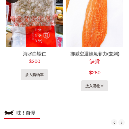
海水白蝦仁
挪威空運鮭魚菲力(去刺)
$200
缺貨
$280
放入購物車
放入購物車
味 ! 自慢