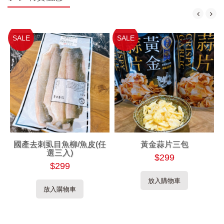
SALE
SALE
國產去刺虱目魚柳/魚皮(任
黃金蒜片三包
選三入)
$299
$299
放入購物車
放入購物車